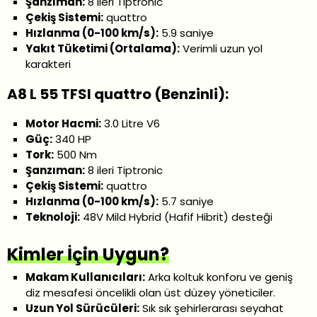
Şanzıman:
8 ileri Tiptronic
Çekiş Sistemi:
quattro
Hızlanma (0-100 km/s):
5.9 saniye
Yakıt Tüketimi (Ortalama):
Verimli uzun yol
karakteri
A8 L 55 TFSI quattro (Benzinli):
Motor Hacmi:
3.0 Litre V6
Güç:
340 HP
Tork:
500 Nm
Şanzıman:
8 ileri Tiptronic
Çekiş Sistemi:
quattro
Hızlanma (0-100 km/s):
5.7 saniye
Teknoloji:
48V Mild Hybrid (Hafif Hibrit) desteği
Kimler İçin Uygun?
Makam Kullanıcıları:
Arka koltuk konforu ve geniş
diz mesafesi öncelikli olan üst düzey yöneticiler.
Uzun Yol Sürücüleri:
Sık sık şehirlerarası seyahat