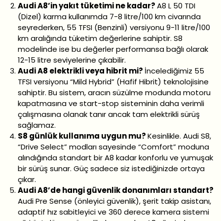
Audi A8’in yakıt tüketimi ne kadar?
A8 L 50 TDI
(Dizel) karma kullanımda 7-8 litre/100 km civarında
seyrederken, 55 TFSI (Benzinli) versiyonu 9-11 litre/100
km aralığında tüketim değerlerine sahiptir. S8
modelinde ise bu değerler performansa bağlı olarak
12-15 litre seviyelerine çıkabilir.
Audi A8 elektrikli veya hibrit mi?
İncelediğimiz 55
TFSI versiyonu “Mild Hybrid” (Hafif Hibrit) teknolojisine
sahiptir. Bu sistem, aracın süzülme modunda motoru
kapatmasına ve start-stop sisteminin daha verimli
çalışmasına olanak tanır ancak tam elektrikli sürüş
sağlamaz.
S8 günlük kullanıma uygun mu?
Kesinlikle. Audi S8,
“Drive Select” modları sayesinde “Comfort” moduna
alındığında standart bir A8 kadar konforlu ve yumuşak
bir sürüş sunar. Güç sadece siz istediğinizde ortaya
çıkar.
Audi A8’de hangi güvenlik donanımları standart?
Audi Pre Sense (önleyici güvenlik), şerit takip asistanı,
adaptif hız sabitleyici ve 360 derece kamera sistemi