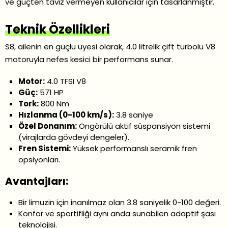
ve güçten taviz vermeyen kullanıcılar için tasarlanmıştır.
Teknik Özellikleri
S8, ailenin en güçlü üyesi olarak, 4.0 litrelik çift turbolu V8
motoruyla nefes kesici bir performans sunar.
Motor:
4.0 TFSI V8
Güç:
571 HP
Tork:
800 Nm
Hızlanma (0-100 km/s):
3.8 saniye
Özel Donanım:
Öngörülü aktif süspansiyon sistemi
(virajlarda gövdeyi dengeler).
Fren Sistemi:
Yüksek performanslı seramik fren
opsiyonları.
Avantajları:
Bir limuzin için inanılmaz olan 3.8 saniyelik 0-100 değeri.
Konfor ve sportifliği aynı anda sunabilen adaptif şasi
teknolojisi.