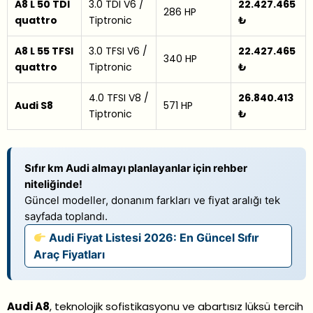
A8 L 50 TDI
3.0 TDI V6 /
22.427.465
286 HP
quattro
Tiptronic
₺
A8 L 55 TFSI
3.0 TFSI V6 /
22.427.465
340 HP
quattro
Tiptronic
₺
4.0 TFSI V8 /
26.840.413
Audi S8
571 HP
Tiptronic
₺
Sıfır km Audi almayı planlayanlar için rehber
niteliğinde!
Güncel modeller, donanım farkları ve fiyat aralığı tek
sayfada toplandı.
Audi Fiyat Listesi 2026: En Güncel Sıfır
Araç Fiyatları
Audi A8
, teknolojik sofistikasyonu ve abartısız lüksü tercih