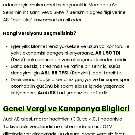
edenler için mükemmel bir seçenektir. Mercedes S-
Serisi’nin ihtişamı veya BMW 7 Serisi’nin agresifliği yerine;
A8, “akıllı lüks” kavramını temsil eder.
Hangi Versiyonu Seçmelisiniz?
Eğer yıllık kilometreniz yüksekse ve uzun yol konforu ile
yakıt ekonomisi dengesini arıyorsanız,
A8 L 50 TDI
(Dizel) hala sınıfının en verimli seçeneklerinden biridir.
Daha sessiz, titreşimsiz ve rafine bir şehir içi sürüş
deneyimi için
A8 L 55 TFSI
(Benzinli) ideal tercihtir.
Direksiyonun başına kendiniz geçiyor ve bir süper spor
otomobilin gücünü bir takım elbise içinde yaşamak
istiyorsanız,
Audi S8
tartışmasız bir zaferdir.
Genel Vergi ve Kampanya Bilgileri
Audi A8 ailesi, motor hacimleri (3.0L ve 4.0L) nedeniyle
Türkiye’deki vergilendirme sisteminde en üst ÖTV
diliminde yer almaktadır. Bu durum, aracın vergisiz fiyatı