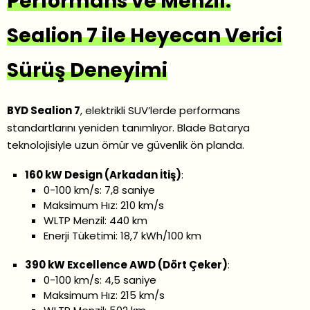
Performans ve Menzil:
Sealion 7 ile Heyecan Verici
Sürüş Deneyimi
BYD Sealion 7
, elektrikli SUV’lerde performans
standartlarını yeniden tanımlıyor. Blade Batarya
teknolojisiyle uzun ömür ve güvenlik ön planda.
160 kW Design (Arkadan İtiş)
:
0-100 km/s: 7,8 saniye
Maksimum Hız: 210 km/s
WLTP Menzil: 440 km
Enerji Tüketimi: 18,7 kWh/100 km
390 kW Excellence AWD (Dört Çeker)
:
0-100 km/s: 4,5 saniye
Maksimum Hız: 215 km/s