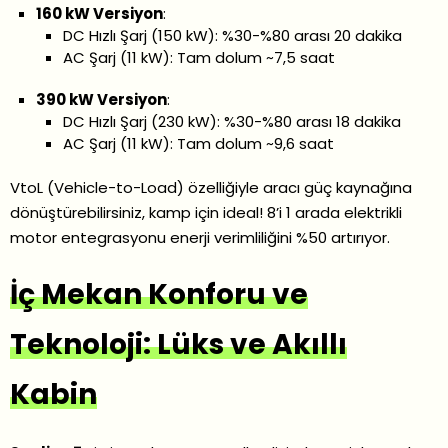
160 kW Versiyon
:
DC Hızlı Şarj (150 kW): %30-%80 arası 20 dakika
AC Şarj (11 kW): Tam dolum ~7,5 saat
390 kW Versiyon
:
DC Hızlı Şarj (230 kW): %30-%80 arası 18 dakika
AC Şarj (11 kW): Tam dolum ~9,6 saat
VtoL (Vehicle-to-Load) özelliğiyle aracı güç kaynağına
dönüştürebilirsiniz, kamp için ideal! 8’i 1 arada elektrikli
motor entegrasyonu enerji verimliliğini %50 artırıyor.
İç Mekan Konforu ve
Teknoloji: Lüks ve Akıllı
Kabin