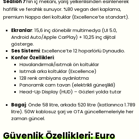
Sealion 7
‘nin iç mekanı, yarış yelkenlisinden esinlenerek
hafiflik ve ferahlık sunuyor. %80 vegan deri kaplama,
premium Nappa deri koltuklar (Excellence’te standart).
Ekranlar
: 15,6 inç dönebilir multimedya (UI 5.0,
Android Auto/Apple CarPlay) + 10,25 inç dijital
gösterge.
Ses Sistemi
: Excellence’te 12 hoparlörlü Dynaudio.
Konfor Özellikleri
:
Havalandırmalı/ısıtmalı ön koltuklar
Isıtmalı arka koltuklar (Excellence)
128 renk ambiyans aydınlatma
Panoramik cam tavan (elektrikli güneşlikli)
Head-Up Display (HUD) – Gözleri yolda tutar
Bagaj
: Önde 58 litre, arkada 520 litre (katlanınca 1.789
litre). 50W kablosuz şarj ve OTA güncellemeleriyle her
zaman güncel.
Güvenlik Özellikleri: Euro