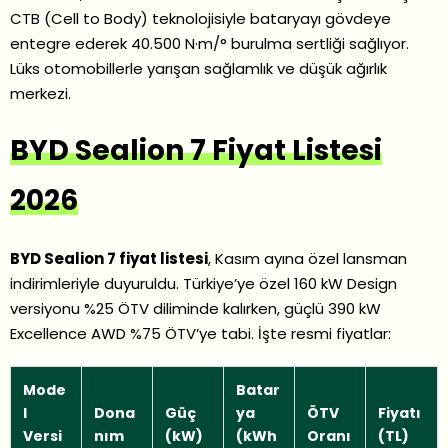
CTB (Cell to Body) teknolojisiyle bataryayı gövdeye
entegre ederek 40.500 N·m/° burulma sertliği sağlıyor.
Lüks otomobillerle yarışan sağlamlık ve düşük ağırlık
merkezi.
BYD Sealion 7 Fiyat Listesi
2026
BYD Sealion 7 fiyat listesi
, Kasım ayına özel lansman
indirimleriyle duyuruldu. Türkiye’ye özel 160 kW Design
versiyonu %25 ÖTV diliminde kalırken, güçlü 390 kW
Excellence AWD %75 ÖTV’ye tabi. İşte resmi fiyatlar:
Mode
Batar
l
Dona
Güç
ya
ÖTV
Fiyatı
Versi
nım
(kW)
(kWh
Oranı
(TL)