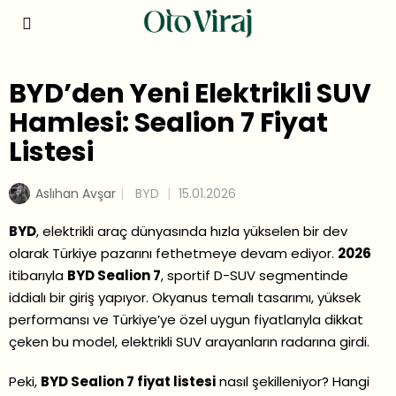
BYD’den Yeni Elektrikli SUV
Hamlesi: Sealion 7 Fiyat
Listesi
Aslıhan Avşar
BYD
15.01.2026
BYD
, elektrikli araç dünyasında hızla yükselen bir dev
olarak Türkiye pazarını fethetmeye devam ediyor.
2026
itibarıyla
BYD Sealion 7
, sportif D-SUV segmentinde
iddialı bir giriş yapıyor. Okyanus temalı tasarımı, yüksek
performansı ve Türkiye’ye özel uygun fiyatlarıyla dikkat
çeken bu model, elektrikli SUV arayanların radarına girdi.
Peki,
BYD Sealion 7 fiyat listesi
nasıl şekilleniyor? Hangi