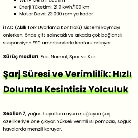
WLTP Menzil: 502 km
Enerji Tüketimi: 21,9 kWh/100 km
Motor Devri: 23.000 rpm’ye kadar
iTAC (Akıllı Tork Uyarlama Kontrolü) sistemi kaymayı
önlerken, önde çift salıncaklı ve arkada çok bağlantılı
süspansiyon FSD amortisörlerle konforu artırıyor.
Sürüş modları
: Eco, Normal, Spor ve Kar.
Şarj Süresi ve Verimlilik: Hızlı
Dolumla Kesintisiz Yolculuk
Sealion 7
, yoğun hayatlara uyum sağlayan şarj
özellikleriyle öne çıkıyor. Yüksek verimli ısı pompası, soğuk
havalarda menzili koruyor.