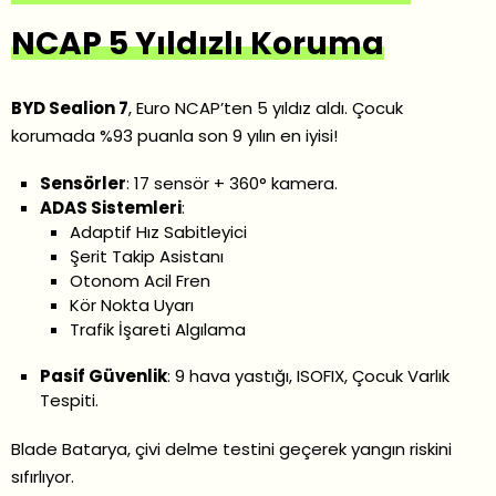
NCAP 5 Yıldızlı Koruma
BYD Sealion 7
, Euro NCAP’ten 5 yıldız aldı. Çocuk
korumada %93 puanla son 9 yılın en iyisi!
Sensörler
: 17 sensör + 360° kamera.
ADAS Sistemleri
:
Adaptif Hız Sabitleyici
Şerit Takip Asistanı
Otonom Acil Fren
Kör Nokta Uyarı
Trafik İşareti Algılama
Pasif Güvenlik
: 9 hava yastığı, ISOFIX, Çocuk Varlık
Tespiti.
Blade Batarya, çivi delme testini geçerek yangın riskini
sıfırlıyor.