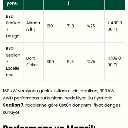
yonu
)
BYD
Sealion
Arkada
2.489.0
160
71,8
%25
7
n İtiş
00 TL
Design
BYD
Sealion
Dört
4.109.0
7
390
91,3
%75
Çeker
00 TL
Excelle
nce
160 kW versiyonu günlük kullanım için idealken, 390 kW
AWD performans tutkunlarını hedefliyor. Bu fiyatlarla
Sealion 7
, rakiplerine göre üstün donanım-fiyat dengesi
sunuyor.