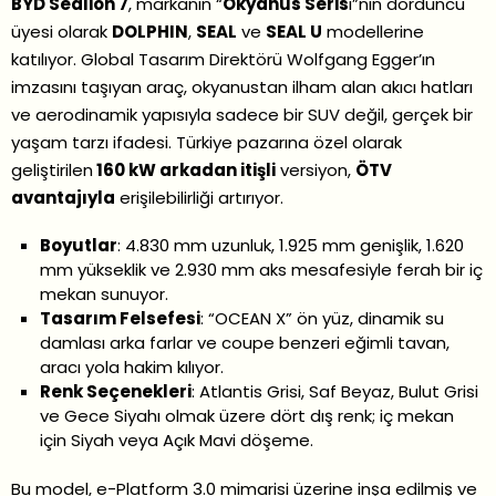
BYD Sealion 7
, markanın “
Okyanus Seris
i”nin dördüncü
üyesi olarak
DOLPHIN
,
SEAL
ve
SEAL U
modellerine
katılıyor. Global Tasarım Direktörü Wolfgang Egger’ın
imzasını taşıyan araç, okyanustan ilham alan akıcı hatları
ve aerodinamik yapısıyla sadece bir SUV değil, gerçek bir
yaşam tarzı ifadesi. Türkiye pazarına özel olarak
geliştirilen
160 kW arkadan itişli
versiyon,
ÖTV
avantajıyla
erişilebilirliği artırıyor.
Boyutlar
: 4.830 mm uzunluk, 1.925 mm genişlik, 1.620
mm yükseklik ve 2.930 mm aks mesafesiyle ferah bir iç
mekan sunuyor.
Tasarım Felsefesi
: “OCEAN X” ön yüz, dinamik su
damlası arka farlar ve coupe benzeri eğimli tavan,
aracı yola hakim kılıyor.
Renk Seçenekleri
: Atlantis Grisi, Saf Beyaz, Bulut Grisi
ve Gece Siyahı olmak üzere dört dış renk; iç mekan
için Siyah veya Açık Mavi döşeme.
Bu model, e-Platform 3.0 mimarisi üzerine inşa edilmiş ve