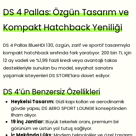
DS 4 Pallas: Özgün Tasarım ve
Kompakt Hatchback Yeniliği
DS 4 Pallas BlueHDi 130, özgün, zarif ve sportif tasarımıyla
kompakt hatchback sınıfında fark yaratıyor. 200 bin TL için
12 ay vadeli ve %1,99 faizli kredi veya avantajlı takas
destekleriyle sunulan bu model, seyahat sanatını
yaşamak isteyenleri DS STORE’lara davet ediyor.
DS 4’ün Benzersiz Özellikleri
Heykelsi Tasarım:
Gizli kapı kolları ve aerodinamik
gövde yapısı, DS AERO SPORT LOUNGE konseptinden
ilham alıyor.
19 İnç Jantlar:
Büyük tekerlek oranı, premium bir
görünüm ve üstün yol tutuş sağlıyor.
İç Mekânda Lüks:
Modern teknolojiler ve özel tasarım