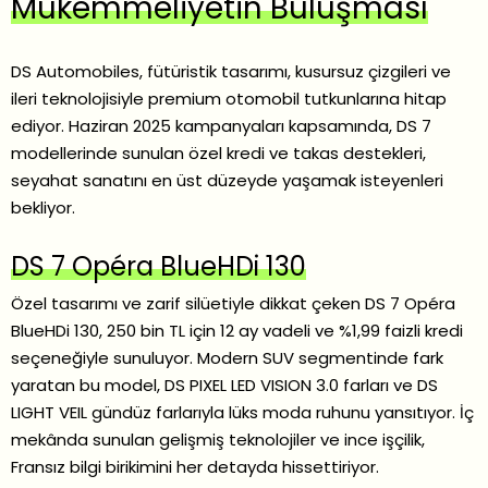
Mükemmeliyetin Buluşması
DS Automobiles, fütüristik tasarımı, kusursuz çizgileri ve
ileri teknolojisiyle premium otomobil tutkunlarına hitap
ediyor. Haziran 2025 kampanyaları kapsamında, DS 7
modellerinde sunulan özel kredi ve takas destekleri,
seyahat sanatını en üst düzeyde yaşamak isteyenleri
bekliyor.
DS 7 Opéra BlueHDi 130
Özel tasarımı ve zarif silüetiyle dikkat çeken DS 7 Opéra
BlueHDi 130, 250 bin TL için 12 ay vadeli ve %1,99 faizli kredi
seçeneğiyle sunuluyor. Modern SUV segmentinde fark
yaratan bu model, DS PIXEL LED VISION 3.0 farları ve DS
LIGHT VEIL gündüz farlarıyla lüks moda ruhunu yansıtıyor. İç
mekânda sunulan gelişmiş teknolojiler ve ince işçilik,
Fransız bilgi birikimini her detayda hissettiriyor.