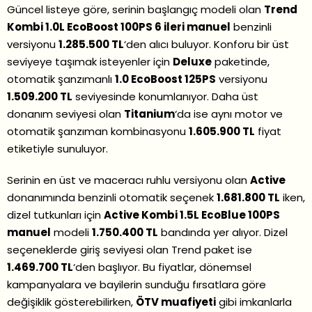
Güncel listeye göre, serinin başlangıç modeli olan
Trend
Kombi 1.0L EcoBoost 100PS 6 ileri manuel
benzinli
versiyonu
1.285.500 TL
‘den alıcı buluyor. Konforu bir üst
seviyeye taşımak isteyenler için
Deluxe
paketinde,
otomatik şanzımanlı
1.0 EcoBoost 125PS
versiyonu
1.509.200 TL
seviyesinde konumlanıyor. Daha üst
donanım seviyesi olan
Titanium
‘da ise aynı motor ve
otomatik şanzıman kombinasyonu
1.605.900 TL
fiyat
etiketiyle sunuluyor.
Serinin en üst ve maceracı ruhlu versiyonu olan
Active
donanımında benzinli otomatik seçenek
1.681.800 TL
iken,
dizel tutkunları için
Active Kombi 1.5L EcoBlue 100PS
manuel
modeli
1.750.400 TL
bandında yer alıyor. Dizel
seçeneklerde giriş seviyesi olan Trend paket ise
1.469.700 TL
‘den başlıyor. Bu fiyatlar, dönemsel
kampanyalara ve bayilerin sunduğu fırsatlara göre
değişiklik gösterebilirken,
ÖTV muafiyeti
gibi imkanlarla