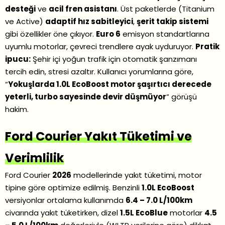
desteği
ve
acil fren asistanı
. Üst paketlerde (Titanium
ve Active)
adaptif hız sabitleyici
,
şerit takip sistemi
gibi özellikler öne çıkıyor.
Euro 6
emisyon standartlarına
uyumlu motorlar, çevreci trendlere ayak uyduruyor.
Pratik
ipucu:
Şehir içi yoğun trafik için otomatik şanzımanı
tercih edin, stresi azaltır. Kullanıcı yorumlarına göre,
“
Yokuşlarda 1.0L EcoBoost motor şaşırtıcı derecede
yeterli, turbo sayesinde devir düşmüyor
” görüşü
hakim.
Ford Courier Yakıt Tüketimi ve
Verimlilik
Ford Courier
2026
modellerinde yakıt tüketimi, motor
tipine göre optimize edilmiş. Benzinli
1.0L EcoBoost
versiyonlar ortalama kullanımda
6.4 – 7.0 L/100km
civarında yakıt tüketirken, dizel
1.5L EcoBlue
motorlar
4.5