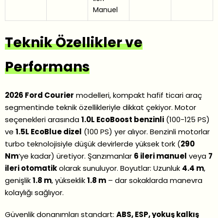
Manuel
Teknik Özellikler ve
Performans
2026 Ford Courier
modelleri, kompakt hafif ticari araç
segmentinde teknik özellikleriyle dikkat çekiyor. Motor
seçenekleri arasında
1.0L EcoBoost benzinli
(100-125 PS)
ve
1.5L EcoBlue dizel
(100 PS) yer alıyor. Benzinli motorlar
turbo teknolojisiyle düşük devirlerde yüksek tork (
290
Nm
‘ye kadar) üretiyor. Şanzımanlar
6 ileri manuel
veya
7
ileri otomatik
olarak sunuluyor. Boyutlar: Uzunluk
4.4 m
,
genişlik
1.8 m
, yükseklik
1.8 m
– dar sokaklarda manevra
kolaylığı sağlıyor.
Güvenlik donanımları standart:
ABS, ESP, yokuş kalkış