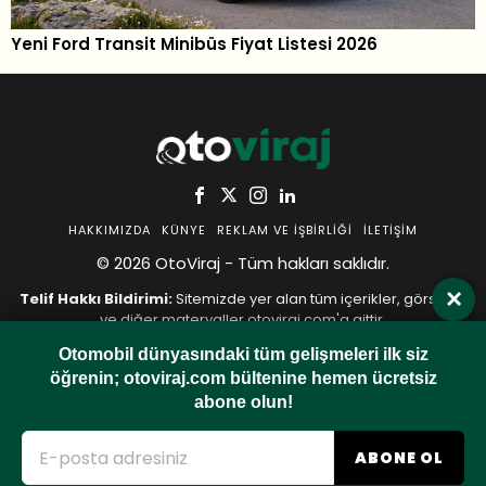
Yeni Ford Transit Minibüs Fiyat Listesi 2026
HAKKIMIZDA
KÜNYE
REKLAM VE İŞBIRLIĞI
İLETIŞIM
© 2026 OtoViraj - Tüm hakları saklıdır.
×
Telif Hakkı Bildirimi:
Sitemizde yer alan tüm içerikler, görseller
ve diğer materyaller otoviraj.com'a aittir.
İzinsiz ve kaynak belirtilmeden
hiçbir şekilde kopyalanamaz,
Otomobil dünyasındaki tüm gelişmeleri ilk siz
yeniden yayınlanamaz veya başka bir yerde kullanılamaz.
öğrenin; otoviraj.com bültenine hemen ücretsiz
Herhangi bir içerik kullanımında bizimle iletişime geçmeniz
gerekmektedir.
abone olun!
-
Gizlilik Politikası
Çerez Politikası