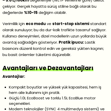
– 5.0 L/100km
değerleriyle (WLTP verilerine göre) dikkat
çekiyor. Gerçek hayatta sürüş stiline bağlı olarak bu
değerlerde
%10-15
değişim olabilir.
Verimlilik için
eco modu
ve
start-stop sistemi
standart
olarak sunuluyor; bu da dur-kalk trafikte tasarruf sağlıyor.
Kullanıcı deneyimleri, dizel modellerin uzun yollarda büyük
avantaj sağladığını gösteriyor.
Pratik ipucu:
Lastik
basıncını düzenli kontrol edin ve gereksiz yükten kaçının;
bu basit önlemler tüketimi düşürebilir.
Avantajları ve Dezavantajları
Avantajlar:
Kompakt boyutlar ve yüksek yük kapasitesi, hem iş
hem aile kullanımı için pratik.
Güçlü 1.0L EcoBoost ve torklu 1.5L EcoBlue motor
seçenekleri.
Modern teknolojiler (SYNC 4 multimedya sistemi) ve