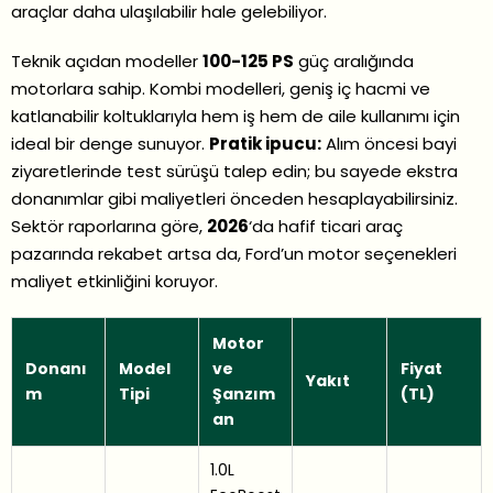
araçlar daha ulaşılabilir hale gelebiliyor.
Teknik açıdan modeller
100-125 PS
güç aralığında
motorlara sahip. Kombi modelleri, geniş iç hacmi ve
katlanabilir koltuklarıyla hem iş hem de aile kullanımı için
ideal bir denge sunuyor.
Pratik ipucu:
Alım öncesi bayi
ziyaretlerinde test sürüşü talep edin; bu sayede ekstra
donanımlar gibi maliyetleri önceden hesaplayabilirsiniz.
Sektör raporlarına göre,
2026
‘da hafif ticari araç
pazarında rekabet artsa da, Ford’un motor seçenekleri
maliyet etkinliğini koruyor.
Motor
Donanı
Model
ve
Fiyat
Yakıt
m
Tipi
Şanzım
(TL)
an
1.0L