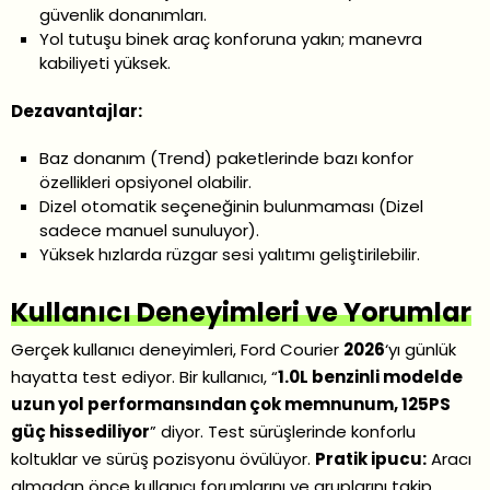
güvenlik donanımları.
Yol tutuşu binek araç konforuna yakın; manevra
kabiliyeti yüksek.
Dezavantajlar:
Baz donanım (Trend) paketlerinde bazı konfor
özellikleri opsiyonel olabilir.
Dizel otomatik seçeneğinin bulunmaması (Dizel
sadece manuel sunuluyor).
Yüksek hızlarda rüzgar sesi yalıtımı geliştirilebilir.
Kullanıcı Deneyimleri ve Yorumlar
Gerçek kullanıcı deneyimleri, Ford Courier
2026
‘yı günlük
hayatta test ediyor. Bir kullanıcı, “
1.0L benzinli modelde
uzun yol performansından çok memnunum, 125PS
güç hissediliyor
” diyor. Test sürüşlerinde konforlu
koltuklar ve sürüş pozisyonu övülüyor.
Pratik ipucu:
Aracı
almadan önce kullanıcı forumlarını ve gruplarını takip