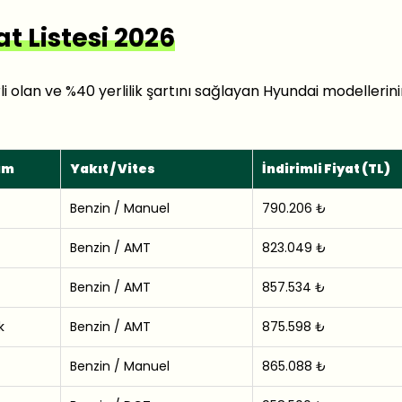
t Listesi 2026
li olan ve %40 yerlilik şartını sağlayan Hyundai modelleri
ım
Yakıt / Vites
İndirimli Fiyat (TL)
Benzin / Manuel
790.206 ₺
Benzin / AMT
823.049 ₺
Benzin / AMT
857.534 ₺
k
Benzin / AMT
875.598 ₺
Benzin / Manuel
865.088 ₺