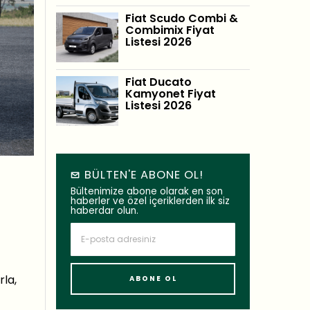
Fiat Scudo Combi &
Combimix Fiyat
Listesi 2026
Fiat Ducato
Kamyonet Fiyat
Listesi 2026
BÜLTEN'E ABONE OL!
Bültenimize abone olarak en son
haberler ve özel içeriklerden ilk siz
haberdar olun.
rla,