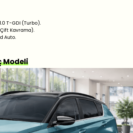
 1.0 T-GDI (Turbo).
 (Çift Kavrama).
d Auto.
ç Modeli