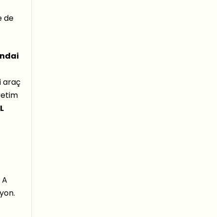
e de
ndai
i araç
retim
L
 A
ayon.