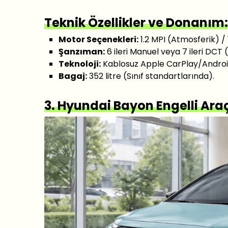
Teknik Özellikler ve Donanım:
Motor Seçenekleri:
1.2 MPI (Atmosferik) /
Şanzıman:
6 ileri Manuel veya 7 ileri DCT
Teknoloji:
Kablosuz Apple CarPlay/Androi
Bagaj:
352 litre (Sınıf standartlarında).
3. Hyundai Bayon
Engelli
Ara