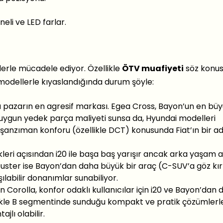
neli ve LED farlar.
lerle mücadele ediyor. Özellikle
ÖTV muafiyeti
söz konu
 modellerle kıyaslandığında durum şöyle:
a pazarın en agresif markası. Egea Cross, Bayon’un en bü
a uygun yedek parça maliyeti sunsa da, Hyundai modelleri
 şanzıman konforu (özellikle DCT) konusunda Fiat’ın bir a
kleri açısından i20 ile başa baş yarışır ancak arka yaşam a
 Duster ise Bayon’dan daha büyük bir araç (C-SUV’a göz kı
labilir donanımlar sunabiliyor.
 Corolla, konfor odaklı kullanıcılar için i20 ve Bayon’dan
llikle B segmentinde sunduğu kompakt ve pratik çözümlerle
jlı olabilir.