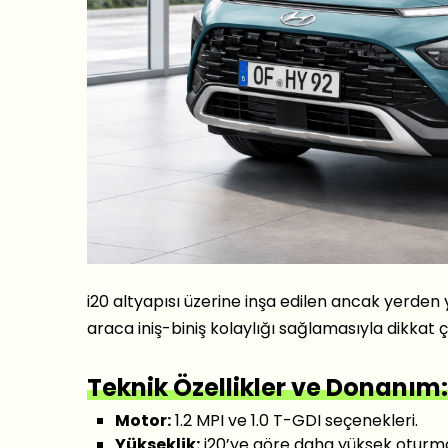
i20 altyapısı üzerine inşa edilen ancak yerden y
araca iniş-biniş kolaylığı sağlamasıyla dikkat çek
Teknik Özellikler ve Donanım:
Motor:
1.2 MPI ve 1.0 T-GDI seçenekleri.
Yükseklik:
i20’ye göre daha yüksek oturm