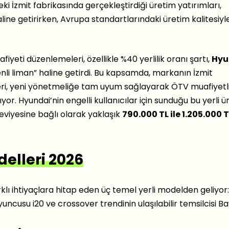
eki İzmit fabrikasında gerçekleştirdiği üretim yatırımları,
aline getirirken, Avrupa standartlarındaki üretim kalitesiyl
fiyeti düzenlemeleri, özellikle %40 yerlilik oranı şartı,
Hyu
üvenli liman” haline getirdi. Bu kapsamda, markanın İzmit
ri, yeni yönetmeliğe tam uyum sağlayarak ÖTV muafiyetl
or. Hyundai’nin engelli kullanıcılar için sunduğu bu yerli ü
seviyesine bağlı olarak yaklaşık
790.000 TL ile 1.205.000 T
elleri 2026
rklı ihtiyaçlara hitap eden üç temel yerli modelden geliyor:
uncusu i20 ve crossover trendinin ulaşılabilir temsilcisi B