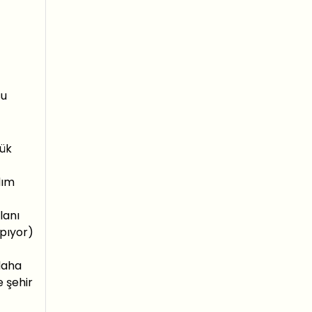
su
yük
dım
lanı
rpıyor)
 daha
 şehir