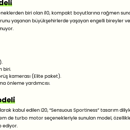
deli
eçeneklerden biri olan i10, kompakt boyutlarına rağmen su
sorunu yaşanan büyükşehirlerde yaşayan engelli bireyler v
unuyor.
).
 biri.
örüş kamerası (Elite paket).
şma önleme yardımcısı.
deli
larak kabul edilen i20, “Sensuous Sportiness” tasarım diliyl
hem de turbo motor seçenekleriyle sunulan model, özellik
 ediyor.