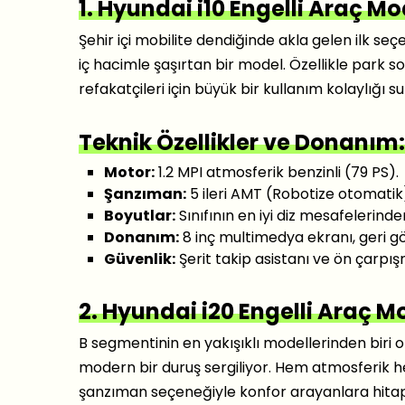
1. Hyundai i10 Engelli Araç Mo
Şehir içi mobilite dendiğinde akla gelen ilk s
iç hacimle şaşırtan bir model. Özellikle park 
refakatçileri için büyük bir kullanım kolaylığı s
Teknik Özellikler ve Donanım:
Motor:
1.2 MPI atmosferik benzinli (79 PS).
Şanzıman:
5 ileri AMT (Robotize otomatik
Boyutlar:
Sınıfının en iyi diz mesafelerinden
Donanım:
8 inç multimedya ekranı, geri g
Güvenlik:
Şerit takip asistanı ve ön çarpı
2. Hyundai i20
Engelli
Araç Mo
B segmentinin en yakışıklı modellerinden biri o
modern bir duruş sergiliyor. Hem atmosferik 
şanzıman seçeneğiyle konfor arayanlara hitap