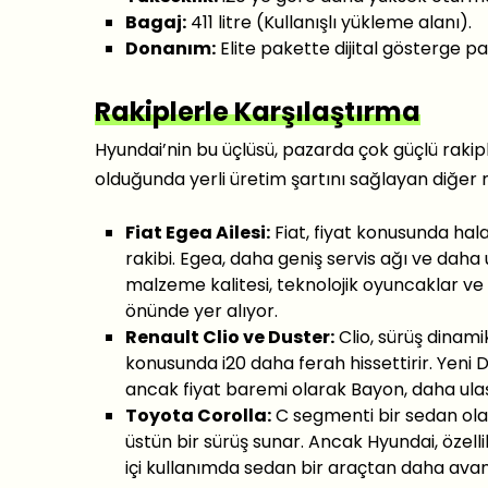
Bagaj:
411 litre (Kullanışlı yükleme alanı).
Donanım:
Elite pakette dijital gösterge pa
Rakiplerle Karşılaştırma
Hyundai’nin bu üçlüsü, pazarda çok güçlü rakip
olduğunda yerli üretim şartını sağlayan diğer
Fiat Egea Ailesi:
Fiat, fiyat konusunda hal
rakibi. Egea, daha geniş servis ağı ve dah
malzeme kalitesi, teknolojik oyuncaklar ve
önünde yer alıyor.
Renault Clio ve Duster:
Clio, sürüş dinami
konusunda i20 daha ferah hissettirir. Yeni
ancak fiyat baremi olarak Bayon, daha ulaşı
Toyota Corolla:
C segmenti bir sedan olan
üstün bir sürüş sunar. Ancak Hyundai, öze
içi kullanımda sedan bir araçtan daha avanta