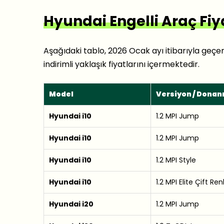
Hyundai Engelli Araç Fiya
Aşağıdaki tablo, 2026 Ocak ayı itibarıyla geçer
indirimli yaklaşık fiyatlarını içermektedir.
Model
Versiyon / Donan
Hyundai i10
1.2 MPI Jump
Hyundai i10
1.2 MPI Jump
Hyundai i10
1.2 MPI Style
Hyundai i10
1.2 MPI Elite Çift Ren
Hyundai i20
1.2 MPI Jump