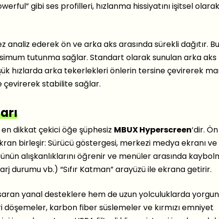
erful” gibi ses profilleri, hızlanma hissiyatını işitsel olara
z analiz ederek ön ve arka aks arasında sürekli dağıtır. B
ksimum tutunma sağlar. Standart olarak sunulan arka aks
ük hızlarda arka tekerlekleri önlerin tersine çevirerek m
e çevirerek stabilite sağlar.
arı
en dikkat çekici öğe şüphesiz
MBUX Hyperscreen
‘dir. Ön
kran birleşir: Sürücü göstergesi, merkezi medya ekranı ve
cünün alışkanlıklarını öğrenir ve menüler arasında kaybo
şarj durumu vb.) “Sıfır Katman” arayüzü ile ekrana getirir.
u saran yanal desteklere hem de uzun yolculuklarda yorgu
ri döşemeler, karbon fiber süslemeler ve kırmızı emniyet