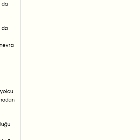
k da
u da
anevra
 yolcu
lmadan
nluğu