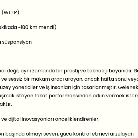
m (WLTP)
dakikada ~180 km menzil)
 süspansiyon
cı değil, aynı zamanda bir prestij ve teknoloji beyanıdır. B
u ve sessiz bir makam aracı arayan, ancak hafta sonu vey
zey yöneticiler ve iş insanları için tasarlanmıştır. Gelene
klaşmak isteyen fakat performansından ödün vermek ist
aktır.
 dijital inovasyonları önceliklendirenler.
on başında olmayı seven, gücü kontrol etmeyi arzulayan