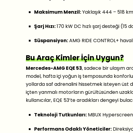
Maksimum Menzil:
Yaklaşık 444 – 518 k
Şarj Hızı:
170 kW DC hızlı şarj desteği (15 
Süspansiyon:
AMG RIDE CONTROL+ havalı
Bu Araç Kimler İçin Uygun?
Mercedes-AMG EQE 53
, sadece bir ulaşım ara
model, hafta içi yoğun iş temposunda konforl
yollarda saf adrenalini hissetmek isteyen üst dü
içten yanmalı motorların gürültüsünden uza
kullanıcılar, EQE 53’te aradıkları dengeyi bulac
Teknoloji Tutkunları:
MBUX Hyperscreen ve
Performans Odaklı Yöneticiler:
Direksiy