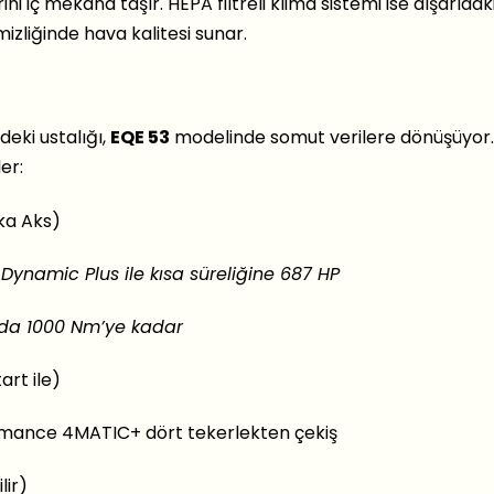
i iç mekana taşır. HEPA filtreli klima sistemi ise dışarıdaki 
zliğinde hava kalitesi sunar.
deki ustalığı,
EQE 53
modelinde somut verilere dönüşüyor.
er:
ka Aks)
ynamic Plus ile kısa süreliğine 687 HP
da 1000 Nm’ye kadar
art ile)
ance 4MATIC+ dört tekerlekten çekiş
lir)