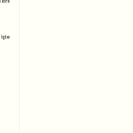
kirli
 İşte