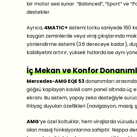
bir motor sesi sunar. “Balanced”, “Sport” ve “Pow
destekler.
Ayrıca,
4MATIC+
sistemi torku saniyede 160 ke
kaygan zeminlerde veya viraj çıkışlarında ma
yönlendirme sistemi (3.6 dereceye kadar), düş
kabiliyetini artırır, yüksek hızlarda ise aynı yön
İç Mekan ve Konfor Donanıml
Mercedes-AMG EQE 53
donanımları arasında 
göğsü kaplayan kavisli cam panel altında üç e
ekranı. Bu sistem, yapay zeka desteğiyle sürü
ihtiyaç duyulan özellikleri (navigasyon, masaj, 
AMG
‘ye özel koltuklar, hem virajlarda vücud
alan masaj fonksiyonlarına sahiptir. Nappa de