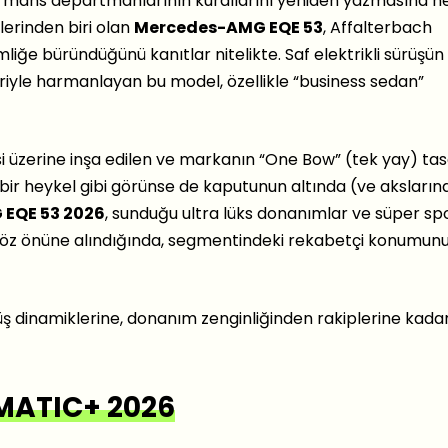
ormans departmanlarının kurallarını yeniden yazmasına 
lerinden biri olan
Mercedes-AMG EQE 53
, Affalterbach
mliğe büründüğünü kanıtlar nitelikte. Saf elektrikli sürüşün
eriyle harmanlayan bu model, özellikle “business sedan”
 üzerine inşa edilen ve markanın “One Bow” (tek yay) ta
bir heykel gibi görünse de kaputunun altında (ve aksların
EQE 53 2026
, sunduğu ultra lüks donanımlar ve süper sp
 göz önüne alındığında, segmentindeki rekabetçi konumun
üş dinamiklerine, donanım zenginliğinden rakiplerine kada
MATIC+ 2026