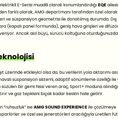
lektrikli E-Serisi muadili olarak konumlandırdığı
EQE
ailesi
den farklı olarak, AMG departmanı tarafından özel olarak
leri ve süspansiyon geometrisi ile donatılmış durumda. Dış
a (kapalı panel formunda), geniş hava girişleri ve difüzö
ı veriyor. Ancak asıl büyü, sürücü koltuğuna oturduğunuzda
knolojisi
t üzerinde etkileyici olsa da, bu verilerin yola aktarımı ası
valı süspansiyon sistemi, adaptif sönümleme özelliği ile 
süzülen bir gemi hissi veren araç, Sport+ moduna alındığ
tırır ve gaz tepkisini bıçak kadar keskin hale getirir.
an “ruhsuzluk” ise
AMG SOUND EXPERIENCE
ile çözülmeye
arlörler ve özel ses jeneratörleri aracılığıyla üretilen füt