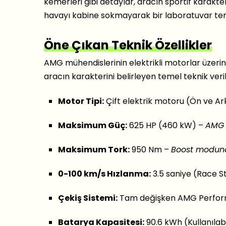
kemerleri gibi detaylar, aracın sportif karakterin
havayı kabine sokmayarak bir laboratuvar temi
Öne Çıkan Teknik Özellikler
AMG mühendislerinin elektrikli motorlar üzerin
aracın karakterini belirleyen temel teknik veril
Motor Tipi:
Çift elektrik motoru (Ön ve Ar
Maksimum Güç:
625 HP (460 kW) –
AMG D
Maksimum Tork:
950 Nm –
Boost modun
0-100 km/s Hızlanma:
3.5 saniye (Race St
Çekiş Sistemi:
Tam değişken AMG Perform
Batarya Kapasitesi:
90.6 kWh (Kullanılabi