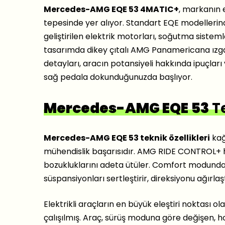
Mercedes-AMG EQE 53 4MATIC+
, markanın e
tepesinde yer alıyor. Standart EQE modellerin
geliştirilen elektrik motorları, soğutma sistem
tasarımda dikey çıtalı AMG Panamericana ızgar
detayları, aracın potansiyeli hakkında ipuçlar
sağ pedala dokunduğunuzda başlıyor.
Mercedes-AMG EQE 53
Te
Mercedes-AMG EQE 53 teknik özellikleri
kağı
mühendislik başarısıdır. AMG RIDE CONTROL+ ha
bozukluklarını adeta ütüler. Comfort modunda 
süspansiyonları sertleştirir, direksiyonu ağırlaş
Elektrikli araçların en büyük eleştiri noktası ol
çalışılmış. Araç, sürüş moduna göre değişen, hop