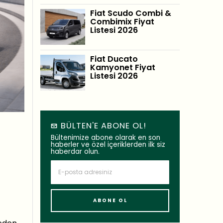
Fiat Scudo Combi &
Combimix Fiyat
Listesi 2026
Fiat Ducato
Kamyonet Fiyat
Listesi 2026
BÜLTEN'E ABONE OL!
Bültenimize abone olarak en son
haberler ve özel içeriklerden ilk siz
haberdar olun.