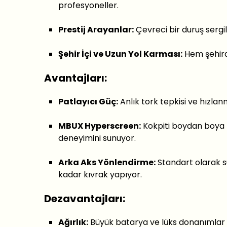
profesyoneller.
Prestij Arayanlar:
Çevreci bir duruş serg
Şehir İçi ve Uzun Yol Karması:
Hem şehird
Avantajları:
Patlayıcı Güç:
Anlık tork tepkisi ve hızla
MBUX Hyperscreen:
Kokpiti boydan boya k
deneyimini sunuyor.
Arka Aks Yönlendirme:
Standart olarak s
kadar kıvrak yapıyor.
Dezavantajları:
Ağırlık:
Büyük batarya ve lüks donanımlar ne