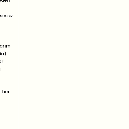
neden
 sessiz
sarım
da)
or
u
r her