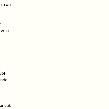
nin en
r
 ve o
l
yol
ında
üristik