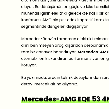
Otomotiv dünyasındaki elektrik devrimi, perf
oluyor. Bu dönüşümün en güçlü ve lüks temsilci
mühendisliğinin elektrikli gelecekte nasıl bir ki
konforunu, AMG’nin pist odaklı agresif karakt
segmentinde dengeleri değiştiriyor.
Mercedes-Benz’in tamamen elektrikli mimarisi
dilini benimseyen araç, dışarıdan aerodinamik 
tam bir canavar barındırıyor.
Mercedes-AMG 
otomobilleri kıskandıran performans verileri
koruyor.
Bu yazımızda, aracın teknik detaylarından sür
detayı mercek altına alıyoruz.
Mercedes-AMG EQE 53 4