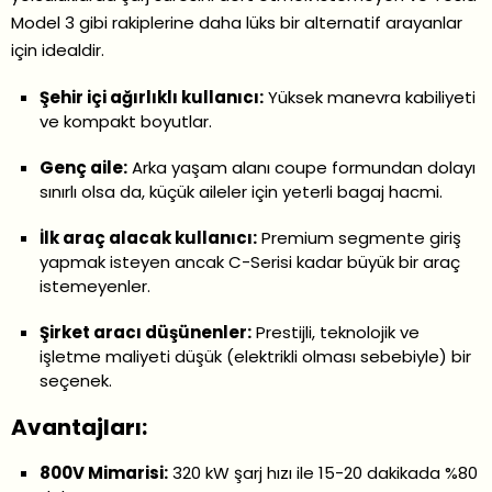
Model 3 gibi rakiplerine daha lüks bir alternatif arayanlar
için idealdir.
Şehir içi ağırlıklı kullanıcı:
Yüksek manevra kabiliyeti
ve kompakt boyutlar.
Genç aile:
Arka yaşam alanı coupe formundan dolayı
sınırlı olsa da, küçük aileler için yeterli bagaj hacmi.
İlk araç alacak kullanıcı:
Premium segmente giriş
yapmak isteyen ancak C-Serisi kadar büyük bir araç
istemeyenler.
Şirket aracı düşünenler:
Prestijli, teknolojik ve
işletme maliyeti düşük (elektrikli olması sebebiyle) bir
seçenek.
Avantajları:
800V Mimarisi:
320 kW şarj hızı ile 15-20 dakikada %80