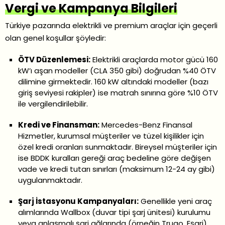
Vergi ve Kampanya Bilgileri
Türkiye pazarında elektrikli ve premium araçlar için geçerli
olan genel koşullar şöyledir:
ÖTV Düzenlemesi:
Elektrikli araçlarda motor gücü 160
kW’ı aşan modeller (CLA 350 gibi) doğrudan %40 ÖTV
dilimine girmektedir. 160 kW altındaki modeller (bazı
giriş seviyesi rakipler) ise matrah sınırına göre %10 ÖTV
ile vergilendirilebilir.
Kredi ve Finansman:
Mercedes-Benz Finansal
Hizmetler, kurumsal müşteriler ve tüzel kişilikler için
özel kredi oranları sunmaktadır. Bireysel müşteriler için
ise BDDK kuralları gereği araç bedeline göre değişen
vade ve kredi tutarı sınırları (maksimum 12-24 ay gibi)
uygulanmaktadır.
Şarj İstasyonu Kampanyaları:
Genellikle yeni araç
alımlarında Wallbox (duvar tipi şarj ünitesi) kurulumu
veya anlaşmalı şarj ağlarında (örneğin Trugo, Eşarj)