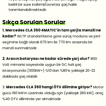
belirli bir süre indirimli/ücretsiz şarj hakkı
tanımlanabilmektedir.
Sıkça Sorulan Sorular
1. Mercedes CLA 350 4MATIC’in tam şarjla menzili ne
kadar?
WLTP standartlarına göre sürüş moduna ve jant
seçimine bağlı olarak 670 km ile 770 km arasında bir
menzil sunmaktadır.
2. Aracın bataryası ne kadar sürede şarj olur?
800
Volt mimarisi sayesinde uygun bir DC hızlı şarj
istasyonunda (300kW+) %10’dan %80’e yaklaşık 20-22
dakikada şarj olabilir.
3.
Mercedes CLA 350 hangi ÖTV dilimine giriyor?
Motor
gücü 160 kW’ın üzerinde olduğu için (yaklaşık 260 kW), araç
%40 ÖTV diliminde yer almaktadır.