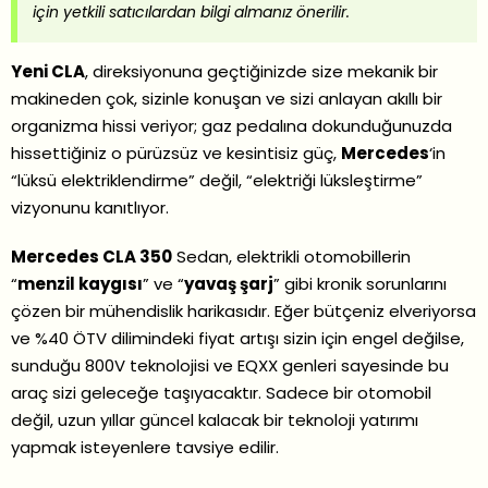
için yetkili satıcılardan bilgi almanız önerilir.
Yeni CLA
, direksiyonuna geçtiğinizde size mekanik bir
makineden çok, sizinle konuşan ve sizi anlayan akıllı bir
organizma hissi veriyor; gaz pedalına dokunduğunuzda
hissettiğiniz o pürüzsüz ve kesintisiz güç,
Mercedes
‘in
“lüksü elektriklendirme” değil, “elektriği lüksleştirme”
vizyonunu kanıtlıyor.
Mercedes CLA 350
Sedan, elektrikli otomobillerin
“
menzil kaygısı
” ve “
yavaş şarj
” gibi kronik sorunlarını
çözen bir mühendislik harikasıdır. Eğer bütçeniz elveriyorsa
ve %40 ÖTV dilimindeki fiyat artışı sizin için engel değilse,
sunduğu 800V teknolojisi ve EQXX genleri sayesinde bu
araç sizi geleceğe taşıyacaktır. Sadece bir otomobil
değil, uzun yıllar güncel kalacak bir teknoloji yatırımı
yapmak isteyenlere tavsiye edilir.