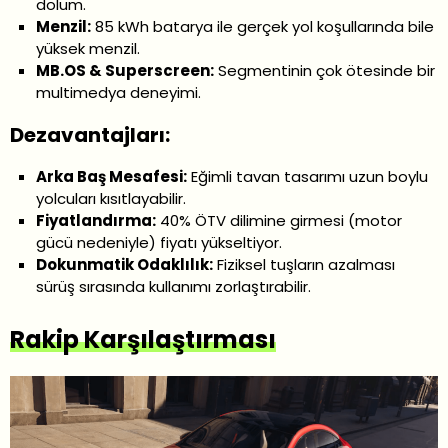
dolum.
Menzil:
85 kWh batarya ile gerçek yol koşullarında bile
yüksek menzil.
MB.OS & Superscreen:
Segmentinin çok ötesinde bir
multimedya deneyimi.
Dezavantajları:
Arka Baş Mesafesi:
Eğimli tavan tasarımı uzun boylu
yolcuları kısıtlayabilir.
Fiyatlandırma:
40% ÖTV dilimine girmesi (motor
gücü nedeniyle) fiyatı yükseltiyor.
Dokunmatik Odaklılık:
Fiziksel tuşların azalması
sürüş sırasında kullanımı zorlaştırabilir.
Rakip Karşılaştırması