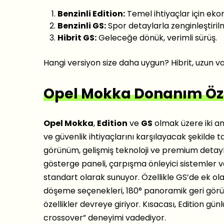
Benzinli Edition:
Temel ihtiyaçlar için eko
Benzinli GS:
Spor detaylarla zenginleştirilm
Hibrit GS:
Geleceğe dönük, verimli sürüş.
Hangi versiyon size daha uygun? Hibrit, uzun va
Opel Mokka Donanım Özel
Opel Mokka
,
Edition
ve
GS
olmak üzere iki a
ve güvenlik ihtiyaçlarını karşılayacak şekilde 
görünüm, gelişmiş teknoloji ve premium detaylar
gösterge paneli, çarpışma önleyici sistemler ve 
standart olarak sunuyor. Özellikle GS’de ek ol
döşeme seçenekleri, 180° panoramik geri görüş 
özellikler devreye giriyor. Kısacası, Edition 
crossover” deneyimi vadediyor.