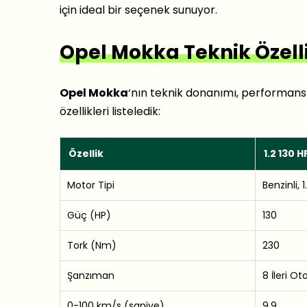
için ideal bir seçenek sunuyor.
Opel Mokka Teknik Özelli
Opel Mokka
‘nın teknik donanımı, performans
özellikleri listeledik:
Özellik
1.2 130 
Motor Tipi
Benzinli, 
Güç (HP)
130
Tork (Nm)
230
Şanzıman
8 İleri O
0-100 km/s (saniye)
9.9