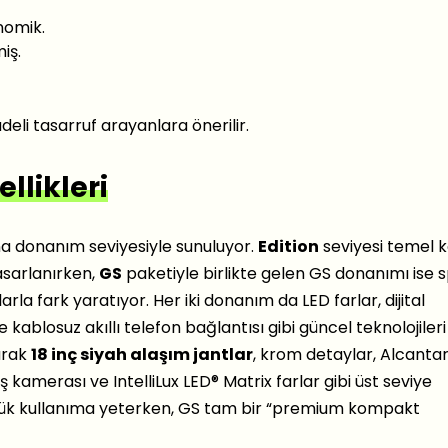
nomik.
iş.
deli tasarruf arayanlara önerilir.
likleri
na donanım seviyesiyle sunuluyor.
Edition
seviyesi temel 
tasarlanırken,
GS
paketiyle birlikte gelen GS donanımı ise 
la fark yaratıyor. Her iki donanım da LED farlar, dijital
kablosuz akıllı telefon bağlantısı gibi güncel teknolojileri
arak
18 inç siyah alaşım jantlar
, krom detaylar, Alcanta
kamerası ve IntelliLux LED® Matrix farlar gibi üst seviye
günlük kullanıma yeterken, GS tam bir “premium kompakt