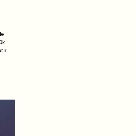
le
lük
tır.