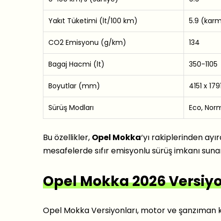
Yakıt Tüketimi (lt/100 km)
5.9 (kar
CO2 Emisyonu (g/km)
134
Bagaj Hacmi (lt)
350-1105
Boyutlar (mm)
4151 x 1791
Sürüş Modları
Eco, Norm
Bu özellikler,
Opel Mokka
‘yı rakiplerinden ayır
mesafelerde sıfır emisyonlu sürüş imkanı sunara
Opel Mokka 2026 Versiyo
Opel Mokka Versiyonları, motor ve şanzıman k