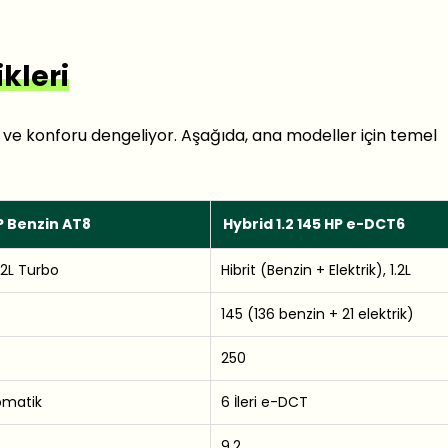
kleri
 ve konforu dengeliyor. Aşağıda, ana modeller için temel
HP Benzin AT8
Hybrid 1.2 145 HP e-DCT6
1.2L Turbo
Hibrit (Benzin + Elektrik), 1.2L
145 (136 benzin + 21 elektrik)
250
tomatik
6 İleri e-DCT
9.2