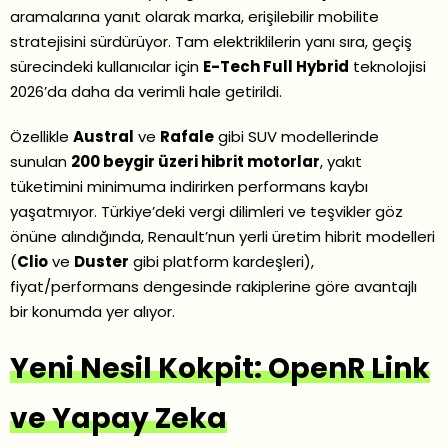
aramalarına yanıt olarak marka, erişilebilir mobilite
stratejisini sürdürüyor. Tam elektriklilerin yanı sıra, geçiş
sürecindeki kullanıcılar için
E-Tech Full Hybrid
teknolojisi
2026’da daha da verimli hale getirildi.
Özellikle
Austral
ve
Rafale
gibi SUV modellerinde
sunulan
200 beygir üzeri hibrit motorlar
, yakıt
tüketimini minimuma indirirken performans kaybı
yaşatmıyor. Türkiye’deki vergi dilimleri ve teşvikler göz
önüne alındığında, Renault’nun yerli üretim hibrit modelleri
(
Clio
ve
Duster
gibi platform kardeşleri),
fiyat/performans dengesinde rakiplerine göre avantajlı
bir konumda yer alıyor.
Yeni Nesil Kokpit: OpenR Link
ve Yapay Zeka