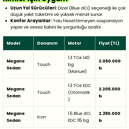
Uzun Yol Sürücüleri:
Dizel (Blue dCi) seçeneği ile çok
düşük yakıt tüketimi ve yüksek menzil sunar.
Konfor Arayanlar:
Yolu hissettirmeyen süspansiyon
yapısı ve sessiz kabini ile yorgunluğu azaltır.
Model
Donanım
Motor
Fiyat (TL)
1.3 TCe 140
Megane
2.050.000
Touch
bg
Sedan
₺
(Manuel)
1.3 TCe EDC
Megane
2.205.000
Touch
(Otomatik
Sedan
₺
)
Megane
1.5 Blue dCi
2.390.000
Icon
Sedan
EDC 115 bg
₺