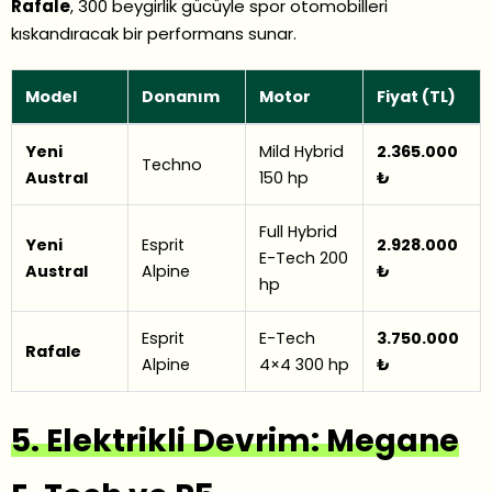
Rafale
, 300 beygirlik gücüyle spor otomobilleri
kıskandıracak bir performans sunar.
Model
Donanım
Motor
Fiyat (TL)
Yeni
Mild Hybrid
2.365.000
Techno
Austral
150 hp
₺
Full Hybrid
Yeni
Esprit
2.928.000
E-Tech 200
Austral
Alpine
₺
hp
Esprit
E-Tech
3.750.000
Rafale
Alpine
4×4 300 hp
₺
5. Elektrikli Devrim: Megane