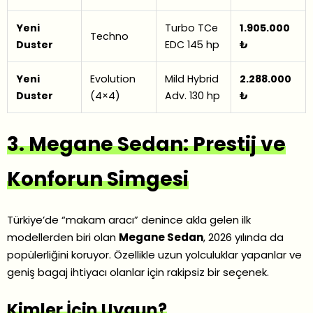
Yeni
Turbo TCe
1.905.000
Techno
Duster
EDC 145 hp
₺
Yeni
Evolution
Mild Hybrid
2.288.000
Duster
(4×4)
Adv. 130 hp
₺
3. Megane Sedan: Prestij ve
Konforun Simgesi
Türkiye’de “makam aracı” denince akla gelen ilk
modellerden biri olan
Megane Sedan
, 2026 yılında da
popülerliğini koruyor. Özellikle uzun yolculuklar yapanlar ve
geniş bagaj ihtiyacı olanlar için rakipsiz bir seçenek.
Kimler İçin Uygun?