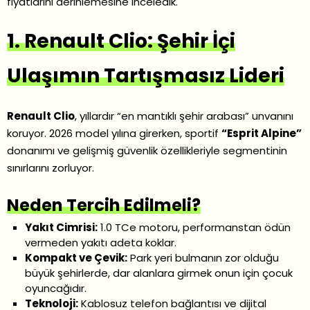
fiyatlarını derinlemesine inceledik.
1. Renault Clio: Şehir İçi
Ulaşımın Tartışmasız Lideri
Renault Clio
, yıllardır “en mantıklı şehir arabası” unvanını
koruyor. 2026 model yılına girerken, sportif
“Esprit Alpine”
donanımı ve gelişmiş güvenlik özellikleriyle segmentinin
sınırlarını zorluyor.
Neden Tercih Edilmeli?
Yakıt Cimrisi:
1.0 TCe motoru, performanstan ödün
vermeden yakıtı adeta koklar.
Kompakt ve Çevik:
Park yeri bulmanın zor olduğu
büyük şehirlerde, dar alanlara girmek onun için çocuk
oyuncağıdır.
Teknoloji:
Kablosuz telefon bağlantısı ve dijital