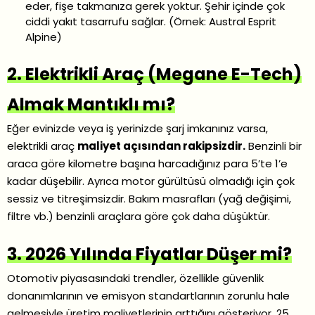
eder, fişe takmanıza gerek yoktur. Şehir içinde çok
ciddi yakıt tasarrufu sağlar. (Örnek: Austral Esprit
Alpine)
2. Elektrikli Araç (Megane E-Tech)
Almak Mantıklı mı?
Eğer evinizde veya iş yerinizde şarj imkanınız varsa,
elektrikli araç
maliyet açısından rakipsizdir.
Benzinli bir
araca göre kilometre başına harcadığınız para 5’te 1’e
kadar düşebilir. Ayrıca motor gürültüsü olmadığı için çok
sessiz ve titreşimsizdir. Bakım masrafları (yağ değişimi,
filtre vb.) benzinli araçlara göre çok daha düşüktür.
3. 2026 Yılında Fiyatlar Düşer mi?
Otomotiv piyasasındaki trendler, özellikle güvenlik
donanımlarının ve emisyon standartlarının zorunlu hale
gelmesiyle üretim maliyetlerinin arttığını gösteriyor. 25