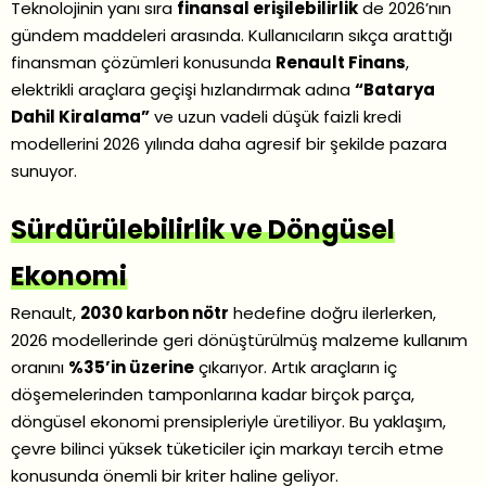
Teknolojinin yanı sıra
finansal erişilebilirlik
de 2026’nın
gündem maddeleri arasında. Kullanıcıların sıkça arattığı
finansman çözümleri konusunda
Renault Finans
,
elektrikli araçlara geçişi hızlandırmak adına
“Batarya
Dahil Kiralama”
ve uzun vadeli düşük faizli kredi
modellerini 2026 yılında daha agresif bir şekilde pazara
sunuyor.
Sürdürülebilirlik ve Döngüsel
Ekonomi
Renault,
2030 karbon nötr
hedefine doğru ilerlerken,
2026 modellerinde geri dönüştürülmüş malzeme kullanım
oranını
%35’in üzerine
çıkarıyor. Artık araçların iç
döşemelerinden tamponlarına kadar birçok parça,
döngüsel ekonomi prensipleriyle üretiliyor. Bu yaklaşım,
çevre bilinci yüksek tüketiciler için markayı tercih etme
konusunda önemli bir kriter haline geliyor.