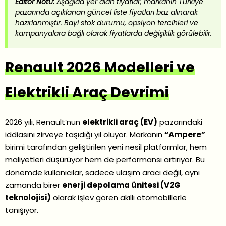
Editör Notu:
Aşağıda yer alan fiyatlar, markanın Türkiye
pazarında açıklanan güncel liste fiyatları baz alınarak
hazırlanmıştır. Bayi stok durumu, opsiyon tercihleri ve
kampanyalara bağlı olarak fiyatlarda değişiklik görülebilir.
Renault 2026 Modelleri ve
Elektrikli Araç Devrimi
2026 yılı, Renault’nun
elektrikli araç (EV)
pazarındaki
iddiasını zirveye taşıdığı yıl oluyor. Markanın
“Ampere”
birimi tarafından geliştirilen yeni nesil platformlar, hem
maliyetleri düşürüyor hem de performansı artırıyor. Bu
dönemde kullanıcılar, sadece ulaşım aracı değil, aynı
zamanda birer
enerji depolama ünitesi (V2G
teknolojisi)
olarak işlev gören akıllı otomobillerle
tanışıyor.