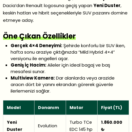
Dacia’dan Renault logosuna geçiş yapan
Yeni Duster
,
keskin hatları ve hibrit seçenekleriyle SUV pazarını domine
etmeye aday.
Öne Çıkan Özellikler
Gerçek 4×4 Deneyimi:
Şehirde konforlu bir SUV iken,
hafta sonu araziye çıktığınızda “Mild Hybrid 4×4”
versiyonu ile engelleri aşar.
Geniş İç Hacim:
Aileler için ideal bagaj ve baş
mesafesi sunar.
Multiview Kamera:
Dar alanlarda veya arazide
aracın dört bir yanını ekrandan görerek güvenle
ilerlemenizi sağlar.
Model
Donanım
Motor
Fiyat (TL)
Yeni
Turbo TCe
1.860.000
Evolution
Duster
EDC 145 hp
₺