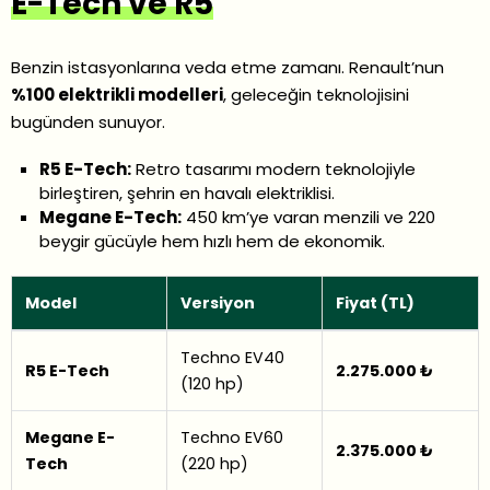
E-Tech ve R5
Benzin istasyonlarına veda etme zamanı. Renault’nun
%100 elektrikli modelleri
, geleceğin teknolojisini
bugünden sunuyor.
R5 E-Tech:
Retro tasarımı modern teknolojiyle
birleştiren, şehrin en havalı elektriklisi.
Megane E-Tech:
450 km’ye varan menzili ve 220
beygir gücüyle hem hızlı hem de ekonomik.
Model
Versiyon
Fiyat (TL)
Techno EV40
R5 E-Tech
2.275.000 ₺
(120 hp)
Megane E-
Techno EV60
2.375.000 ₺
Tech
(220 hp)