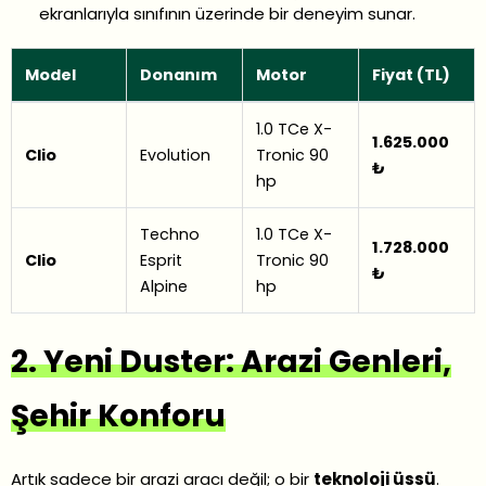
ekranlarıyla sınıfının üzerinde bir deneyim sunar.
Model
Donanım
Motor
Fiyat (TL)
1.0 TCe X-
1.625.000
Clio
Evolution
Tronic 90
₺
hp
Techno
1.0 TCe X-
1.728.000
Clio
Esprit
Tronic 90
₺
Alpine
hp
2. Yeni Duster: Arazi Genleri,
Şehir Konforu
Artık sadece bir arazi aracı değil; o bir
teknoloji üssü
.