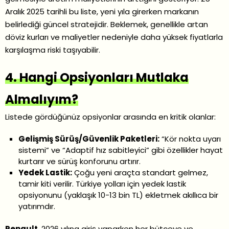
Aralık 2025 tarihli bu liste, yeni yıla girerken markanın
belirlediği güncel stratejidir. Beklemek, genellikle artan
döviz kurları ve maliyetler nedeniyle daha yüksek fiyatlarla
karşılaşma riski taşıyabilir.
4. Hangi Opsiyonları Mutlaka
Almalıyım?
Listede gördüğünüz opsiyonlar arasında en kritik olanlar:
Gelişmiş Sürüş/Güvenlik Paketleri:
“Kör nokta uyarı
sistemi” ve “Adaptif hız sabitleyici” gibi özellikler hayat
kurtarır ve sürüş konforunu artırır.
Yedek Lastik:
Çoğu yeni araçta standart gelmez,
tamir kiti verilir. Türkiye yolları için yedek lastik
opsiyonunu (yaklaşık 10-13 bin TL) ekletmek akıllıca bir
yatırımdır.
Renault
, 2026 yılına giriş yaparken her bütçeye ve