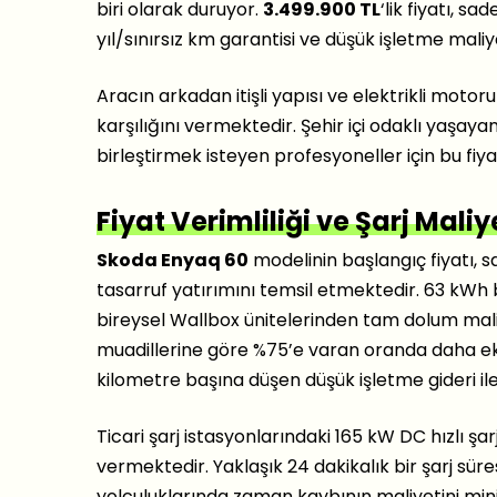
biri olarak duruyor.
3.499.900 TL
‘lik fiyatı, s
yıl/sınırsız km garantisi ve düşük işletme maliye
Aracın arkadan itişli yapısı ve elektrikli motoru
karşılığını vermektedir. Şehir içi odaklı yaşay
birleştirmek isteyen profesyoneller için bu fiy
Fiyat Verimliliği ve Şarj Maliy
Skoda Enyaq 60
modelinin başlangıç fiyatı, s
tasarruf yatırımını temsil etmektedir. 63 kWh 
bireysel Wallbox ünitelerinden tam dolum maliye
muadillerine göre %75’e varan oranda daha ek
kilometre başına düşen düşük işletme gideri i
Ticari şarj istasyonlarındaki 165 kW DC hızlı şar
vermektedir. Yaklaşık 24 dakikalık bir şarj sü
yolculuklarında zaman kaybının maliyetini mini