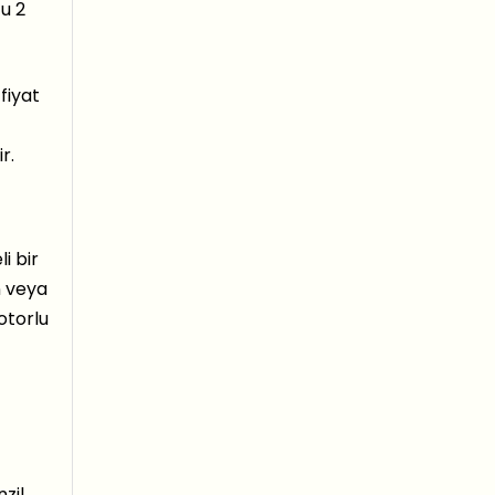
ğu 2
fiyat
r.
i bir
n veya
otorlu
zil