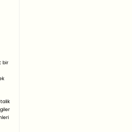
 bir
 ek
talik
giler
mleri