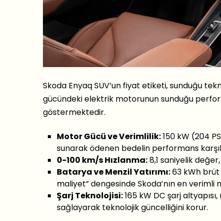
Skoda Enyaq SUV’un fiyat etiketi, sunduğu tekn
gücündeki elektrik motorunun sunduğu performa
göstermektedir.
Motor Gücü ve Verimlilik:
150 kW (204 PS)
sunarak ödenen bedelin performans karşılı
0-100 km/s Hızlanma:
8,1 saniyelik değer,
Batarya ve Menzil Yatırımı:
63 kWh brüt b
maliyet” dengesinde Skoda’nın en verimli m
Şarj Teknolojisi:
165 kW DC şarj altyapısı,
sağlayarak teknolojik güncelliğini korur.