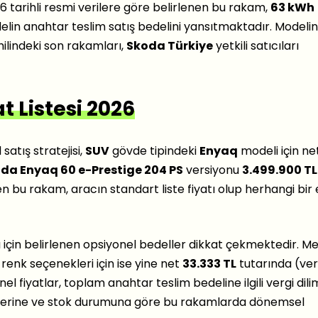
026 tarihli resmi verilere göre belirlenen bu rakam,
63 kWh
elin anahtar teslim satış bedelini yansıtmaktadır. Modelin
hilindeki son rakamları,
Skoda Türkiye
yetkili satıcıları
 Listesi 2026
atış stratejisi,
SUV
gövde tipindeki
Enyaq
modeli için net
da Enyaq 60 e-Prestige 204 PS
versiyonu
3.499.900 TL
en bu rakam, aracın standart liste fiyatı olup herhangi bir
lı için belirlenen opsiyonel bedeller dikkat çekmektedir. Me
) renk seçenekleri için ise yine net
33.333 TL
tutarında (ver
 fiyatlar, toplam anahtar teslim bedeline ilgili vergi dili
erine ve stok durumuna göre bu rakamlarda dönemsel