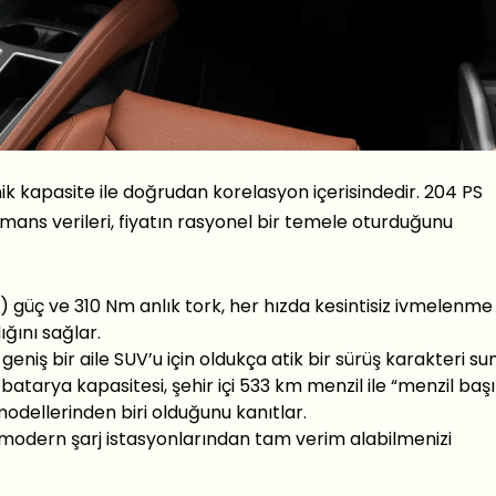
ik kapasite ile doğrudan korelasyon içerisindedir. 204 PS
ns verileri, fiyatın rasyonel bir temele oturduğunu
 güç ve 310 Nm anlık tork, her hızda kesintisiz ivmelenme
ğını sağlar.
 geniş bir aile SUV’u için oldukça atik bir sürüş karakteri su
atarya kapasitesi, şehir içi 533 km menzil ile “menzil baş
odellerinden biri olduğunu kanıtlar.
 modern şarj istasyonlarından tam verim alabilmenizi