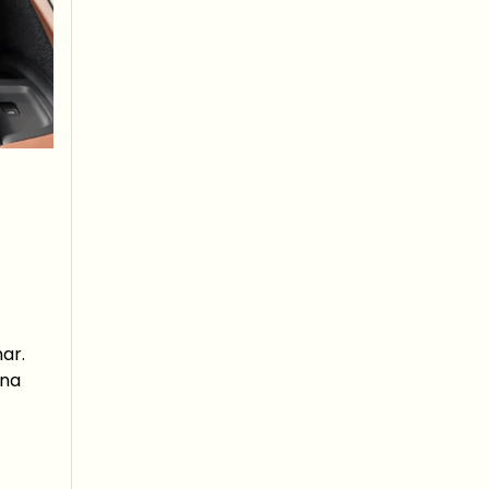
nar.
ına