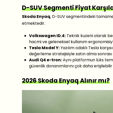
D-SUV Segmenti Fiyat Karşıl
Skoda Enyaq
, D-SUV segmentindeki tamamen e
etmektedir.
Volkswagen ID.4:
Teknik kuzeni olarak be
hacmi ve geleneksel kullanım ergonomisiyle
Tesla Model Y:
Yazılım odaklı Tesla karşısı
değerleme stratejisiyle satın alma sonrası
Audi Q4 e-tron:
Aynı platformun lüks temsi
güvenlik donanımlarını çok daha erişilebilir 
2026 Skoda Enyaq Alınır mı?