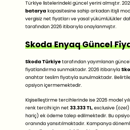
Türkiye listelerindeki güncel yerini almıştır. 2
batarya
kapasitesine sahip arkadan itişli mod
vergisiz net fiyatları ve yasal yükümlülükler da
tarafından 2026 itibarıyla onaylanmıştır.
Skoda Enyaq Güncel Fiyat
Skoda Türkiye
tarafından yayımlanan güncel s
fiyatlandırma sunmaktadır. 2026 itibarıyla
Sko
anahtar teslim fiyatıyla sunulmaktadır. Belirtil
opsiyon içermemektedir.
Kişiselleştirme tercihlerinde ise 2026 model yı
renk tercihi için net
33.333 TL
, exclusive (özel
hariç) ek ödeme talep edilmektedir. Bu opsiyonel
oranında yansıtılmaktadır. Kampanya döneml