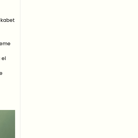
ekabet
kleme
 el
ve