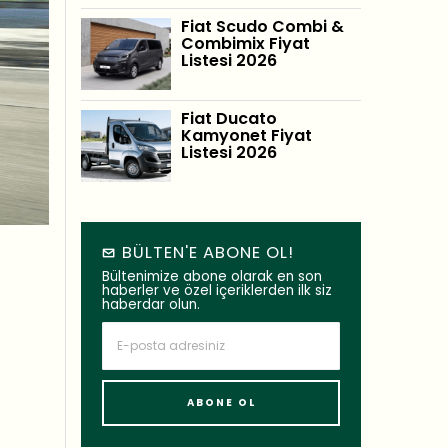
Fiat Scudo Combi &
Combimix Fiyat
Listesi 2026
Fiat Ducato
Kamyonet Fiyat
Listesi 2026
BÜLTEN'E ABONE OL!
Bültenimize abone olarak en son
haberler ve özel içeriklerden ilk siz
haberdar olun.