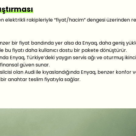
aştırması
lektrikli rakipleriyle “fiyat/hacim” dengesi üzerinden r
nzer bir fiyat bandında yer alsa da Enyaq, daha geniş yü
 bu fiyatı daha kullanıcı dostu bir pakete dönüştürür.
nda Enyaq, Türkiye’deki yaygın servis ağı ve oturmuş ikinci
 finansal güven sunar.
lcisi olan Audi ile kıyaslandığında Enyaq, benzer konfor 
bir anahtar teslim fiyatıyla sağlar.