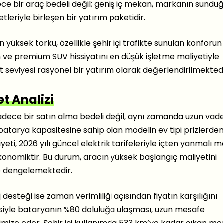
adece bir araç bedeli değil; geniş iç mekan, markanın sundu
tleriyle birleşen bir yatırım paketidir.
n yüksek torku, özellikle şehir içi trafikte sunulan konforun 
an ve premium SUV hissiyatını en düşük işletme maliyetiyle
at seviyesi rasyonel bir yatırım olarak değerlendirilmektedi
et Analizi
adece bir satın alma bedeli değil, aynı zamanda uzun vadel
batarya kapasitesine sahip olan modelin ev tipi prizlerde
ti, 2026 yılı güncel elektrik tarifeleriyle içten yanmalı m
onomiktir. Bu durum, aracın yüksek başlangıç maliyetini
le dengelemektedir.
j desteği ise zaman verimliliği açısından fiyatın karşılığını
resiyle bataryanın %80 doluluğa ulaşması, uzun mesafe
mize eder. Şehir içi kullanımda 533 km’ye kadar çıkan men