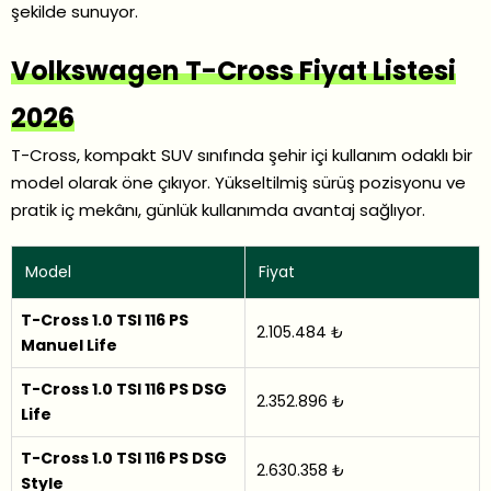
şekilde sunuyor.
Volkswagen T-Cross Fiyat Listesi
2026
T-Cross, kompakt SUV sınıfında şehir içi kullanım odaklı bir
model olarak öne çıkıyor. Yükseltilmiş sürüş pozisyonu ve
pratik iç mekânı, günlük kullanımda avantaj sağlıyor.
Model
Fiyat
T-Cross 1.0 TSI 116 PS
2.105.484 ₺
Manuel Life
T-Cross 1.0 TSI 116 PS DSG
2.352.896 ₺
Life
T-Cross 1.0 TSI 116 PS DSG
2.630.358 ₺
Style