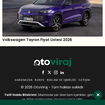
Volkswagen Tayron Fiyat Listesi 2026
HAKKIMIZDA
KÜNYE
REKLAM VE İŞBIRLIĞI
İLETIŞIM
© 2026 OtoViraj - Tüm hakları saklıdır.
×
Telif Hakkı Bildirimi:
Sitemizde yer alan tüm içerikler, görseller
ve diğer materyaller otoviraj.com'a aittir.
İzinsiz ve kaynak belirtilmeden
hiçbir şekilde kopyalanamaz,