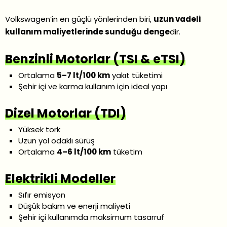
Volkswagen’in en güçlü yönlerinden biri,
uzun vadeli
kullanım maliyetlerinde sunduğu denge
dir.
Benzinli Motorlar (TSI & eTSI)
Ortalama
5–7 lt/100 km
yakıt tüketimi
Şehir içi ve karma kullanım için ideal yapı
Dizel Motorlar (TDI)
Yüksek tork
Uzun yol odaklı sürüş
Ortalama
4–6 lt/100 km
tüketim
Elektrikli Modeller
Sıfır emisyon
Düşük bakım ve enerji maliyeti
Şehir içi kullanımda maksimum tasarruf