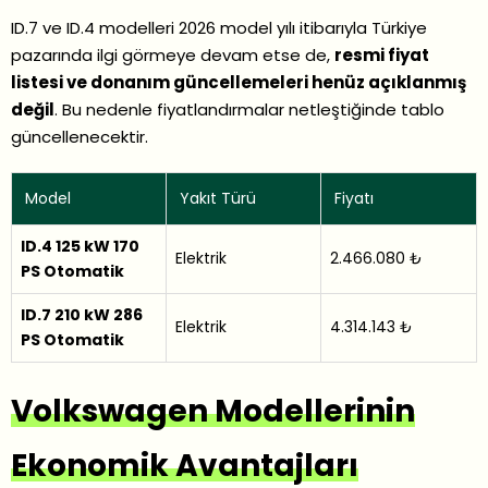
ID.7 ve ID.4 modelleri 2026 model yılı itibarıyla Türkiye
pazarında ilgi görmeye devam etse de,
resmi fiyat
listesi ve donanım güncellemeleri henüz açıklanmış
değil
. Bu nedenle fiyatlandırmalar netleştiğinde tablo
güncellenecektir.
Model
Yakıt Türü
Fiyatı
ID.4 125 kW 170
Elektrik
2.466.080 ₺
PS Otomatik
ID.7 210 kW 286
Elektrik
4.314.143 ₺
PS Otomatik
Volkswagen Modellerinin
Ekonomik Avantajları