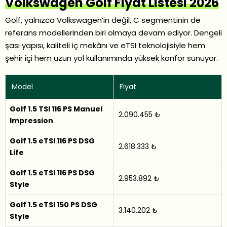
Volkswagen Golf Fiyat Listesi 2026
Golf, yalnızca Volkswagen’in değil, C segmentinin de
referans modellerinden biri olmaya devam ediyor. Dengeli
şasi yapısı, kaliteli iç mekânı ve eTSI teknolojisiyle hem
şehir içi hem uzun yol kullanımında yüksek konfor sunuyor.
Model
Fiyat
Golf 1.5 TSI 116 PS Manuel
2.090.455 ₺
Impression
Golf 1.5 eTSI 116 PS DSG
2.618.333 ₺
Life
Golf 1.5 eTSI 116 PS DSG
2.953.892 ₺
Style
Golf 1.5 eTSI 150 PS DSG
3.140.202 ₺
Style