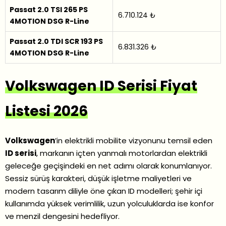
Passat 2.0 TSI 265 PS
6.710.124 ₺
4MOTION DSG R-Line
Passat 2.0 TDI SCR 193 PS
6.831.326 ₺
4MOTION DSG R-Line
Volkswagen ID Serisi Fiyat
Listesi 2026
Volkswagen
’in elektrikli mobilite vizyonunu temsil eden
ID serisi
, markanın içten yanmalı motorlardan elektrikli
geleceğe geçişindeki en net adımı olarak konumlanıyor.
Sessiz sürüş karakteri, düşük işletme maliyetleri ve
modern tasarım diliyle öne çıkan ID modelleri; şehir içi
kullanımda yüksek verimlilik, uzun yolculuklarda ise konfor
ve menzil dengesini hedefliyor.