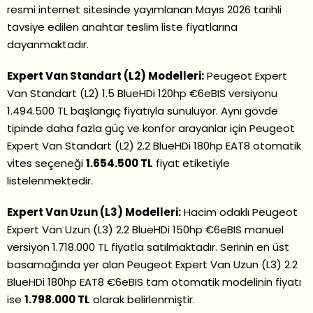
resmi internet sitesinde yayımlanan Mayıs 2026 tarihli
tavsiye edilen anahtar teslim liste fiyatlarına
dayanmaktadır.
Expert Van Standart (L2) Modelleri:
Peugeot Expert
Van Standart (L2) 1.5 BlueHDi 120hp €6eBIS versiyonu
1.494.500 TL başlangıç fiyatıyla sunuluyor. Aynı gövde
tipinde daha fazla güç ve konfor arayanlar için Peugeot
Expert Van Standart (L2) 2.2 BlueHDi 180hp EAT8 otomatik
vites seçeneği
1.654.500 TL
fiyat etiketiyle
listelenmektedir.
Expert Van Uzun (L3) Modelleri:
Hacim odaklı Peugeot
Expert Van Uzun (L3) 2.2 BlueHDi 150hp €6eBIS manuel
versiyon 1.718.000 TL fiyatla satılmaktadır. Serinin en üst
basamağında yer alan Peugeot Expert Van Uzun (L3) 2.2
BlueHDi 180hp EAT8 €6eBIS tam otomatik modelinin fiyatı
ise
1.798.000 TL
olarak belirlenmiştir.