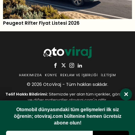
Peugeot Rifter Fiyat Listesi 2026
HAKKIMIZDA
KÜNYE
REKLAM VE İŞBIRLIĞI
İLETIŞIM
© 2026 OtoViraj - Tüm hakları saklıdır.
×
Telif Hakkı Bildirimi:
Sitemizde yer alan tüm içerikler, görseller
ve diğer materyaller otoviraj.com'a aittir.
İzinsiz ve kaynak belirtilmeden
hiçbir şekilde kopyalanamaz,
Otomobil dünyasındaki tüm gelişmeleri ilk siz
yeniden yayınlanamaz veya başka bir yerde kullanılamaz.
öğrenin; otoviraj.com bültenine hemen ücretsiz
Herhangi bir içerik kullanımında bizimle iletişime geçmeniz
gerekmektedir.
abone olun!
-
Gizlilik Politikası
Çerez Politikası