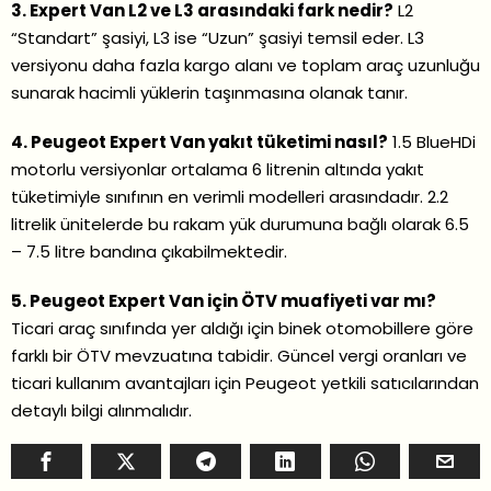
3. Expert Van L2 ve L3 arasındaki fark nedir?
L2
“Standart” şasiyi, L3 ise “Uzun” şasiyi temsil eder. L3
versiyonu daha fazla kargo alanı ve toplam araç uzunluğu
sunarak hacimli yüklerin taşınmasına olanak tanır.
4. Peugeot Expert Van yakıt tüketimi nasıl?
1.5 BlueHDi
motorlu versiyonlar ortalama 6 litrenin altında yakıt
tüketimiyle sınıfının en verimli modelleri arasındadır. 2.2
litrelik ünitelerde bu rakam yük durumuna bağlı olarak 6.5
– 7.5 litre bandına çıkabilmektedir.
5. Peugeot Expert Van için ÖTV muafiyeti var mı?
Ticari araç sınıfında yer aldığı için binek otomobillere göre
farklı bir ÖTV mevzuatına tabidir. Güncel vergi oranları ve
ticari kullanım avantajları için Peugeot yetkili satıcılarından
detaylı bilgi alınmalıdır.