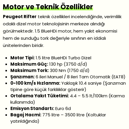
Motor ve Teknik Özellikler
Peugeot Rifter
teknik özellikleri incelendiğinde, verimlilik
odaklı dizel motor teknolojisinin merkeze alındığı
görülmektedir. 1.5 BlueHDi motor, hem yakıt ekonomisi
hem de sunduğu tork değeriyle sınıfının en iddialı
ünitelerinden biridir.
Motor Tipi:
1.5 litre BlueHDi Turbo Dizel
Maksimum Güç:
130 hp (3750 d/d)
Maksimum Tork:
300 Nm (1750 d/d)
Şanzıman:
6 ileri Manuel / 8 ileri Tam Otomatik (EAT8)
0-100 km/s Hızlanma:
Yaklaşık 10.4 saniye (Şanzıman
tipine göre küçük farklılıklar gösterir)
Ortalama Yakıt Tüketimi:
4.4 – 5.5 lt/100km (Karma
kullanımda)
Emisyon Standartı:
Euro 6d
Bagaj Hacmi:
775 litre – 3500 litre (Koltuklar
yatırıldığında)