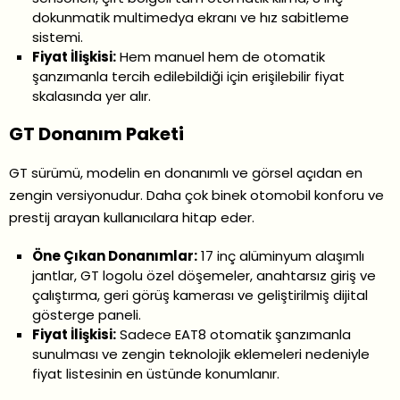
dokunmatik multimedya ekranı ve hız sabitleme
sistemi.
Fiyat İlişkisi:
Hem manuel hem de otomatik
şanzımanla tercih edilebildiği için erişilebilir fiyat
skalasında yer alır.
GT Donanım Paketi
GT sürümü, modelin en donanımlı ve görsel açıdan en
zengin versiyonudur. Daha çok binek otomobil konforu ve
prestij arayan kullanıcılara hitap eder.
Öne Çıkan Donanımlar:
17 inç alüminyum alaşımlı
jantlar, GT logolu özel döşemeler, anahtarsız giriş ve
çalıştırma, geri görüş kamerası ve geliştirilmiş dijital
gösterge paneli.
Fiyat İlişkisi:
Sadece EAT8 otomatik şanzımanla
sunulması ve zengin teknolojik eklemeleri nedeniyle
fiyat listesinin en üstünde konumlanır.