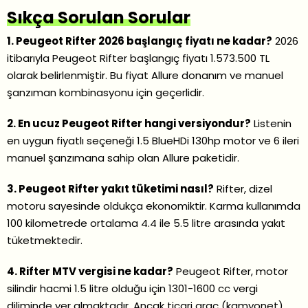
Sıkça Sorulan Sorular
1. Peugeot Rifter 2026 başlangıç fiyatı ne kadar?
2026
itibarıyla Peugeot Rifter başlangıç fiyatı 1.573.500 TL
olarak belirlenmiştir. Bu fiyat Allure donanım ve manuel
şanzıman kombinasyonu için geçerlidir.
2. En ucuz Peugeot Rifter hangi versiyondur?
Listenin
en uygun fiyatlı seçeneği 1.5 BlueHDi 130hp motor ve 6 ileri
manuel şanzımana sahip olan Allure paketidir.
3. Peugeot Rifter yakıt tüketimi nasıl?
Rifter, dizel
motoru sayesinde oldukça ekonomiktir. Karma kullanımda
100 kilometrede ortalama 4.4 ile 5.5 litre arasında yakıt
tüketmektedir.
4. Rifter MTV vergisi ne kadar?
Peugeot Rifter, motor
silindir hacmi 1.5 litre olduğu için 1301-1600 cc vergi
diliminde yer almaktadır. Ancak ticari araç (kamyonet)