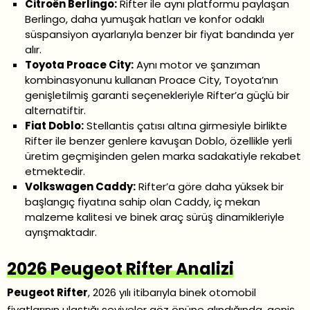
Citroën Berlingo:
Rifter ile aynı platformu paylaşan
Berlingo, daha yumuşak hatları ve konfor odaklı
süspansiyon ayarlarıyla benzer bir fiyat bandında yer
alır.
Toyota Proace City:
Aynı motor ve şanzıman
kombinasyonunu kullanan Proace City, Toyota’nın
genişletilmiş garanti seçenekleriyle Rifter’a güçlü bir
alternatiftir.
Fiat Doblo:
Stellantis çatısı altına girmesiyle birlikte
Rifter ile benzer genlere kavuşan Doblo, özellikle yerli
üretim geçmişinden gelen marka sadakatiyle rekabet
etmektedir.
Volkswagen Caddy:
Rifter’a göre daha yüksek bir
başlangıç fiyatına sahip olan Caddy, iç mekan
malzeme kalitesi ve binek araç sürüş dinamikleriyle
ayrışmaktadır.
2026 Peugeot Rifter Analizi
Peugeot Rifter
, 2026 yılı itibarıyla binek otomobil
fiyatlarının ulaştığı seviyeler göz önüne alındığında, geniş