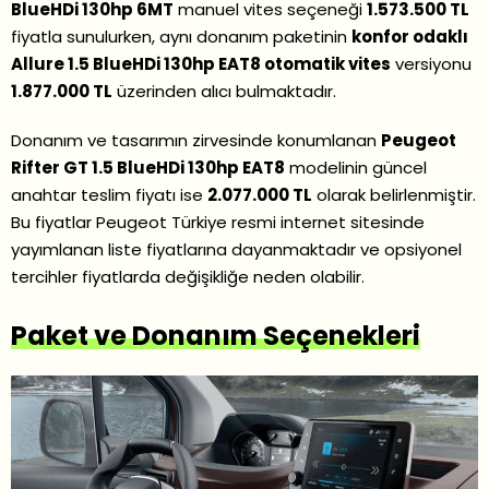
BlueHDi 130hp 6MT
manuel vites seçeneği
1.573.500 TL
fiyatla sunulurken, aynı donanım paketinin
konfor odaklı
Allure 1.5 BlueHDi 130hp EAT8 otomatik vites
versiyonu
1.877.000 TL
üzerinden alıcı bulmaktadır.
Donanım ve tasarımın zirvesinde konumlanan
Peugeot
Rifter GT 1.5 BlueHDi 130hp EAT8
modelinin güncel
anahtar teslim fiyatı ise
2.077.000 TL
olarak belirlenmiştir.
Bu fiyatlar Peugeot Türkiye resmi internet sitesinde
yayımlanan liste fiyatlarına dayanmaktadır ve opsiyonel
tercihler fiyatlarda değişikliğe neden olabilir.
Paket ve Donanım Seçenekleri