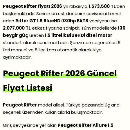
Peugeot Rifter fiyatı 2026
yılı itibarıyla
1.573.500 TL
‘den
başlamaktadır. Serinin en üst donanım seviyesini temsil
eden
Rifter GT 1.5 BlueHDi 130hp EAT8
versiyonu ise
2.077.000 TL
etiket fiyatına sahiptir. Tüm modellerde
130
beygir güç
üreten
1.5 litrelik BlueHDi dizel motor
standart olarak sunulmaktadır. Şanzıman seçenekleri 6
ileri manuel ve 8 ileri tam otomatik olarak ikiye
ayrılmaktadır.
Peugeot Rifter 2026 Güncel
Fiyat Listesi
Peugeot Rifter
model ailesi, Türkiye pazarında üç ana
seçenek üzerinden kullanıcılarla buluşmaktadır.
Giriş seviyesinde yer alan
Peugeot Rifter Allure 1.5