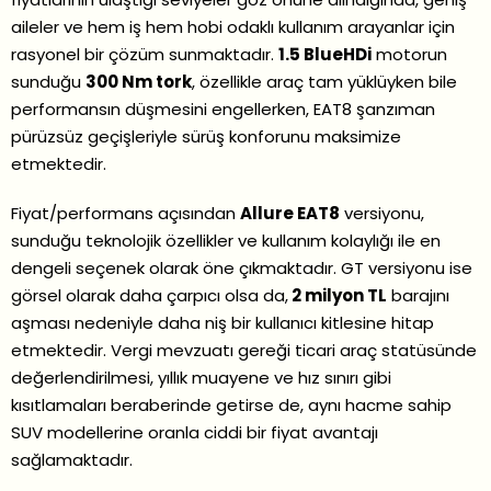
aileler ve hem iş hem hobi odaklı kullanım arayanlar için
rasyonel bir çözüm sunmaktadır.
1.5 BlueHDi
motorun
sunduğu
300 Nm tork
, özellikle araç tam yüklüyken bile
performansın düşmesini engellerken, EAT8 şanzıman
pürüzsüz geçişleriyle sürüş konforunu maksimize
etmektedir.
Fiyat/performans açısından
Allure EAT8
versiyonu,
sunduğu teknolojik özellikler ve kullanım kolaylığı ile en
dengeli seçenek olarak öne çıkmaktadır. GT versiyonu ise
görsel olarak daha çarpıcı olsa da,
2 milyon TL
barajını
aşması nedeniyle daha niş bir kullanıcı kitlesine hitap
etmektedir. Vergi mevzuatı gereği ticari araç statüsünde
değerlendirilmesi, yıllık muayene ve hız sınırı gibi
kısıtlamaları beraberinde getirse de, aynı hacme sahip
SUV modellerine oranla ciddi bir fiyat avantajı
sağlamaktadır.