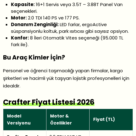
Kapasite:
16+1 Servis veya 3.5T – 3.88T Panel Van
seçenekleri.
Motor:
2.0 TDI 140 PS ve 177 PS.
Donanım Zenginliği:
LED farlar, ergoActive
süspansiyonlu koltuk, park ısıtıcısı gibi sayısız opsiyon.
Konfor:
8 İleri Otomatik Vites seçeneği (95.000 TL
fark ile).
Bu Araç Kimler İçin?
Personel ve öğrenci taşımacılığı yapan firmalar, kargo
şirketleri ve hacimli yük taşıyan lojistik profesyonelleri için
idealdir.
Crafter Fiyat Listesi 2026
Model
Motor &
Fiyat (TL)
Versiyonu
Özellikler