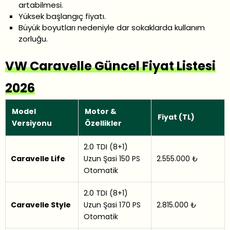
artabilmesi.
Yüksek başlangıç fiyatı.
Büyük boyutları nedeniyle dar sokaklarda kullanım
zorluğu.
VW Caravelle Güncel Fiyat Listesi
2026
Model
Motor &
Fiyat (TL)
Versiyonu
Özellikler
2.0 TDI (8+1)
Caravelle Life
Uzun Şasi 150 PS
2.555.000 ₺
Otomatik
2.0 TDI (8+1)
Caravelle Style
Uzun Şasi 170 PS
2.815.000 ₺
Otomatik