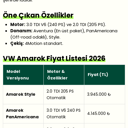
Öne Çıkan Özellikler
Motor:
3.0 TDI V6 (240 PS) ve 2.0 TDI (205 PS).
Donanım:
Aventura (En üst paket), PanAmericana
(Off-road odaklı), Style.
Çekiş:
4Motion standart.
VW Amarok Fiyat Listesi 2026
Model
Motor &
Fiyat (TL)
Versiyonu
Özellikler
2.0 TDI 205 PS
Amarok Style
3.945.000 ₺
Otomatik
Amarok
3.0 TDI V6 240 PS
4.145.000 ₺
PanAmericana
Otomatik