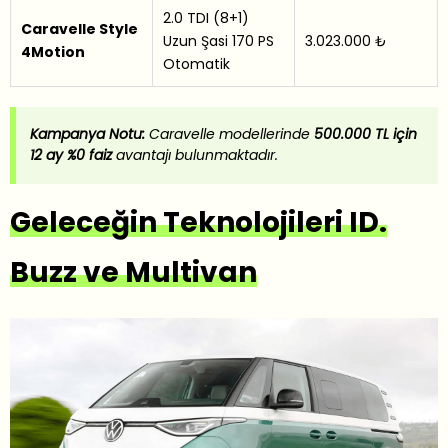
2.0 TDI (8+1)
Caravelle Style
Uzun Şasi 170 PS
3.023.000 ₺
4Motion
Otomatik
Kampanya Notu:
Caravelle modellerinde
500.000 TL için
12 ay %0 faiz
avantajı bulunmaktadır.
Geleceğin Teknolojileri ID.
Buzz ve Multivan