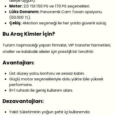
aileye uygun).
Motor:
2.0 TDI 150 PS ve 170 PS seçenekleri.
Lüks Donanım:
Panoramik Cam Tavan opsiyonu
(50.000 TL).
Çekiş:
4Motion seçeneği ile her yolda güvenli sürüş.
Bu Araç Kimler İçin?
Turizm taşımacılığı yapan firmalar, VIP transfer hizmetleri,
oteller ve kalabalık aileler için prestijli bir tercihtir.
Avantajları:
Üst düzey yolcu konforu ve sessiz kabin.
Güçlü motor seçenekleriyle dolu yükte bile yüksek
performans.
8+1 ruhsatı ile geniş kullanım alanı.
Dezavantajları:
Yakıt tüketiminin yoğun şehir içi kullanımda