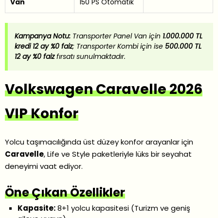
Van
150 PS Otomatik
Kampanya Notu:
Transporter Panel Van için
1.000.000 TL
kredi 12 ay %0 faiz
; Transporter Kombi için ise
500.000 TL
12 ay %0 faiz
fırsatı sunulmaktadır.
Volkswagen Caravelle 2026
VIP Konfor
Yolcu taşımacılığında üst düzey konfor arayanlar için
Caravelle
, Life ve Style paketleriyle lüks bir seyahat
deneyimi vaat ediyor.
Öne Çıkan Özellikler
Kapasite:
8+1 yolcu kapasitesi (Turizm ve geniş