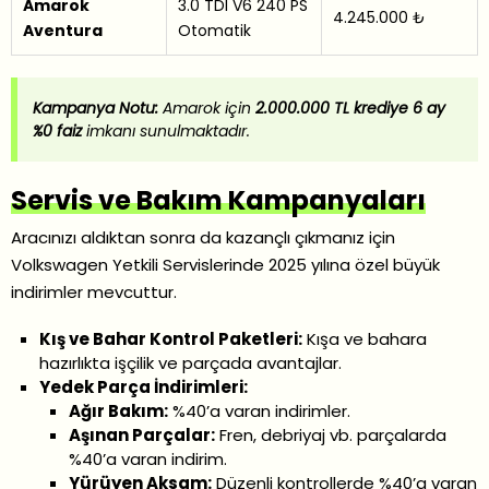
Amarok
3.0 TDI V6 240 PS
4.245.000 ₺
Aventura
Otomatik
Kampanya Notu:
Amarok için
2.000.000 TL krediye 6 ay
%0 faiz
imkanı sunulmaktadır.
Servis ve Bakım Kampanyaları
Aracınızı aldıktan sonra da kazançlı çıkmanız için
Volkswagen Yetkili Servislerinde 2025 yılına özel büyük
indirimler mevcuttur.
Kış ve Bahar Kontrol Paketleri:
Kışa ve bahara
hazırlıkta işçilik ve parçada avantajlar.
Yedek Parça İndirimleri:
Ağır Bakım:
%40’a varan indirimler.
Aşınan Parçalar:
Fren, debriyaj vb. parçalarda
%40’a varan indirim.
Yürüyen Aksam:
Düzenli kontrollerde %40’a varan