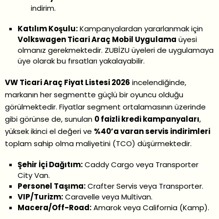
indirim.
Katılım Koşulu:
Kampanyalardan yararlanmak için
Volkswagen Ticari Araç Mobil Uygulama
üyesi
olmanız gerekmektedir. ZUBİZU üyeleri de uygulamaya
üye olarak bu fırsatları yakalayabilir.
VW Ticari Araç Fiyat Listesi 2026
incelendiğinde,
markanın her segmentte güçlü bir oyuncu olduğu
görülmektedir. Fiyatlar segment ortalamasının üzerinde
gibi görünse de, sunulan
0 faizli kredi kampanyaları
,
yüksek ikinci el değeri ve
%40’a varan servis indirimleri
toplam sahip olma maliyetini (TCO) düşürmektedir.
Şehir İçi Dağıtım:
Caddy Cargo veya Transporter
City Van.
Personel Taşıma:
Crafter Servis veya Transporter.
VIP/Turizm:
Caravelle veya Multivan.
Macera/Off-Road:
Amarok veya California (Kamp).