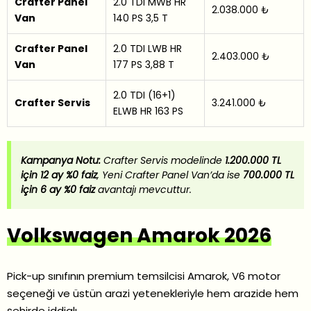
Crafter Panel
2.0 TDI MWB HR
2.038.000 ₺
Van
140 PS 3,5 T
Crafter Panel
2.0 TDI LWB HR
2.403.000 ₺
Van
177 PS 3,88 T
2.0 TDI (16+1)
Crafter Servis
3.241.000 ₺
ELWB HR 163 PS
Kampanya Notu:
Crafter Servis modelinde
1.200.000 TL
için 12 ay %0 faiz
, Yeni Crafter Panel Van’da ise
700.000 TL
için 6 ay %0 faiz
avantajı mevcuttur.
Volkswagen Amarok 2026
Pick-up sınıfının premium temsilcisi Amarok, V6 motor
seçeneği ve üstün arazi yetenekleriyle hem arazide hem
şehirde iddialı.